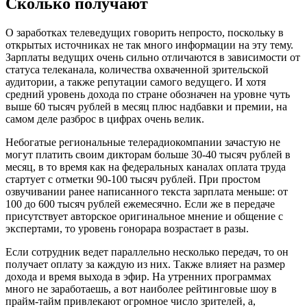
Сколько получают
О заработках телеведущих говорить непросто, поскольку в
открытых источниках не так много информации на эту тему.
Зарплаты ведущих очень сильно отличаются в зависимости от
статуса телеканала, количества охваченной зрительской
аудитории, а также репутации самого ведущего. И хотя
средний уровень дохода по стране обозначен на уровне чуть
выше 60 тысяч рублей в месяц плюс надбавки и премии, на
самом деле разброс в цифрах очень велик.
Небогатые региональные телерадиокомпании зачастую не
могут платить своим дикторам больше 30-40 тысяч рублей в
месяц, в то время как на федеральных каналах оплата труда
стартует с отметки 90-100 тысяч рублей. При простом
озвучивании ранее написанного текста зарплата меньше: от
100 до 600 тысяч рублей ежемесячно. Если же в передаче
присутствует авторское оригинальное мнение и общение с
экспертами, то уровень гонорара возрастает в разы.
Если сотрудник ведет параллельно несколько передач, то он
получает оплату за каждую из них. Также влияет на размер
дохода и время выхода в эфир. На утренних программах
много не заработаешь, а вот наиболее рейтинговые шоу в
прайм-тайм привлекают огромное число зрителей, а,