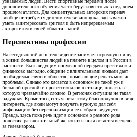
узнаваемых людей. Вести спортивные передачи после
дополнительного обучения часто берут известных в недавнем
прошлом атлетов. Для концептуальных авторских передач
вообще не требуется диплом телевизионщика, здесь важно
уметь заинтересовать зрителя и быть непререкаемым
авторитетом в своей области знаний.
Перспективы профессии
На сегодняшний день телевидение занимает огромную нишу
в жизни большинства людей на планете в целом и в России в
частности. Быть ведущим популярной передачи престижно и
финансово выгодно, общение с влиятельными людьми дает
необходимые связи в обществе, помогающие решать многие
проблемы. Однако это касается в основном не такой уж и
большой прослойки профессионалов в столице, попасть в
которую чрезвычайно сложно. В регионах ситуация не такая
радужная. Кроме того, есть угроза этому благополучию в виде
интернета, где люди могут получать нужную для себя
информацию без персонализации ее в образе ведущего.
Правда, здесь пока речь идет в основном о разного рода
новостях, развлекательный же контент пока остается всецело
за телевизором.
Автор: Алексей Кузнецов