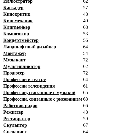
Иллюстратор
62
Каскадер
57
Кинокритик
48
Киномеханик
40
Клипмейкер
68
Композитор
53
Концертмейстер
56
Ландшафтный дизайнер
64
Монтажер
54
Музыкант
72
Мультипликатор
62
Продюсер
72
Профессии в театре
64
Профессии телевидения
61
Профессии, связанные с музыкой
65
Профессии, связанные с рисованием
68
Работник радио
66
Режиссер
48
Реставратор
59
Скульптор
67
Сценарист
64