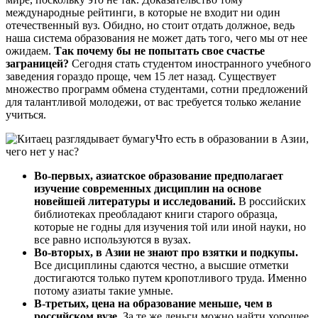
международные рейтинги, в которые не входит ни один
отечественный вуз. Обидно, но стоит отдать должное, ведь
наша система образования не может дать того, чего мы от нее
ожидаем.
Так почему бы не попытать свое счастье
заграницей?
Сегодня стать студентом иностранного учебного
заведения гораздо проще, чем 15 лет назад. Существует
множество программ обмена студентами, сотни предложений
для талантливой молодежи, от вас требуется только желание
учиться.
Что есть в образовании в Азии,
чего нет у нас?
Во-первых, азиатское образование предполагает
изучение современных дисциплин на основе
новейшей литературы и исследований.
В российских
библиотеках преобладают книги старого образца,
которые не годны для изучения той или иной науки, но
все равно используются в вузах.
Во-вторых, в Азии не знают про взятки и подкупы.
Все дисциплины сдаются честно, а высшие отметки
достигаются только путем кропотливого труда. Именно
потому азиаты такие умные.
В-третьих, цена на образование меньше, чем в
российском вузе.
За те же деньги можно найти хорошее