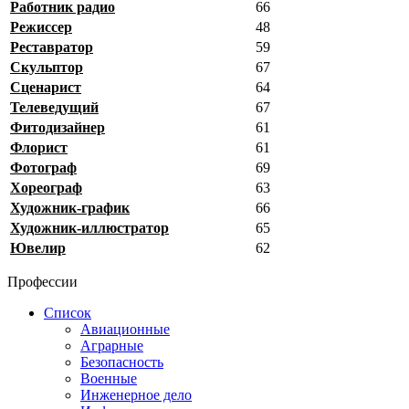
Работник радио
66
Режиссер
48
Реставратор
59
Скульптор
67
Сценарист
64
Телеведущий
67
Фитодизайнер
61
Флорист
61
Фотограф
69
Хореограф
63
Художник-график
66
Художник-иллюстратор
65
Ювелир
62
Профессии
Список
Авиационные
Аграрные
Безопасность
Военные
Инженерное дело