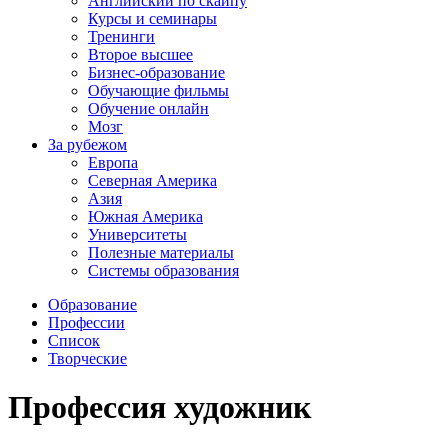
Английский по скайпу
Курсы и семинары
Тренинги
Второе высшее
Бизнес-образование
Обучающие фильмы
Обучение онлайн
Мозг
За рубежом
Европа
Северная Америка
Азия
Южная Америка
Университеты
Полезные материалы
Системы образования
Образование
Профессии
Список
Творческие
Профессия художник