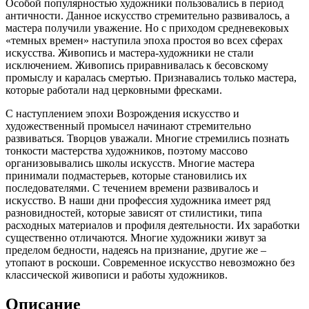
Особой популярностью художники пользовались в период
античности. Данное искусство стремительно развивалось, а
мастера получили уважение. Но с приходом средневековых
«темных времен» наступила эпоха простоя во всех сферах
искусства. Живопись и мастера-художники не стали
исключением. Живопись приравнивалась к бесовскому
промыслу и каралась смертью. Признавались только мастера,
которые работали над церковными фресками.
С наступлением эпохи Возрождения искусство и
художественный промысел начинают стремительно
развиваться. Творцов уважали. Многие стремились познать
тонкости мастерства художников, поэтому массово
организовывались школы искусств. Многие мастера
принимали подмастерьев, которые становились их
последователями. С течением времени развивалось и
искусство. В наши дни профессия художника имеет ряд
разновидностей, которые зависят от стилистики, типа
расходных материалов и профиля деятельности. Их заработки
существенно отличаются. Многие художники живут за
пределом бедности, надеясь на признание, другие же –
утопают в роскоши. Современное искусство невозможно без
классической живописи и работы художников.
Описание