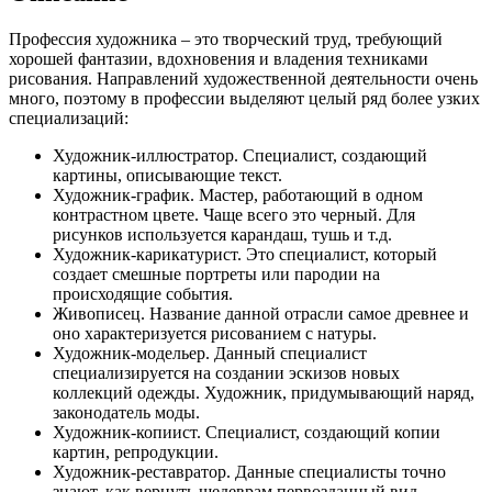
Профессия художника – это творческий труд, требующий
хорошей фантазии, вдохновения и владения техниками
рисования. Направлений художественной деятельности очень
много, поэтому в профессии выделяют целый ряд более узких
специализаций:
Художник-иллюстратор. Специалист, создающий
картины, описывающие текст.
Художник-график. Мастер, работающий в одном
контрастном цвете. Чаще всего это черный. Для
рисунков используется карандаш, тушь и т.д.
Художник-карикатурист. Это специалист, который
создает смешные портреты или пародии на
происходящие события.
Живописец. Название данной отрасли самое древнее и
оно характеризуется рисованием с натуры.
Художник-модельер. Данный специалист
специализируется на создании эскизов новых
коллекций одежды. Художник, придумывающий наряд,
законодатель моды.
Художник-копиист. Специалист, создающий копии
картин, репродукции.
Художник-реставратор. Данные специалисты точно
знают, как вернуть шедеврам первозданный вид.