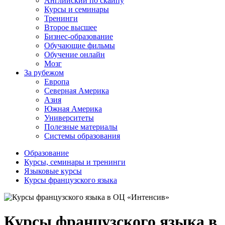
Английский по скайпу
Курсы и семинары
Тренинги
Второе высшее
Бизнес-образование
Обучающие фильмы
Обучение онлайн
Мозг
За рубежом
Европа
Северная Америка
Азия
Южная Америка
Университеты
Полезные материалы
Системы образования
Образование
Курсы, семинары и тренинги
Языковые курсы
Курсы французского языка
Курсы французского языка в