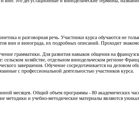
и вин: это дегустационные и винодельческие термины, названия
нетика и разговорная речь. Участники курса обучаются не толь
ртов вин и винограда, их подробных описаний. Проходит знако
зучение грамматики. Для развития навыков общения на француз
: сельском хозяйстве, отдельном винодельческом регионе Франци
ического завершения. Обучение сосредотачивается на деловом о
язанные с профессиональной деятельностью участников курса.
иной месяцев. Общий объем программы - 80 академических часов
ие методики и учебно-методические материалы являются уника