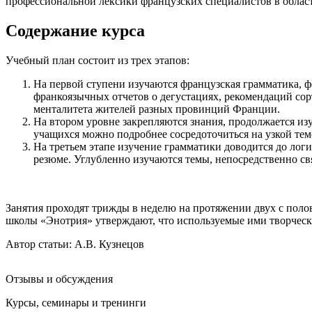
профессиональной лексики французских специалистов в област
Содержание курса
Учебный план состоит из трех этапов:
На первой ступени изучаются французская грамматика, фо
франкоязычных отчетов о дегустациях, рекомендаций со
менталитета жителей разных провинций Франции.
На втором уровне закрепляются знания, продолжается и
учащихся можно подробнее сосредоточиться на узкой теме
На третьем этапе изучение грамматики доводится до лог
резюме. Углубленно изучаются темы, непосредственно св
Занятия проходят трижды в неделю на протяжении двух с полов
школы «Энотрия» утверждают, что используемые ими творческ
Автор статьи:
А.В. Кузнецов
Отзывы и обсуждения
Курсы, семинары и тренинги