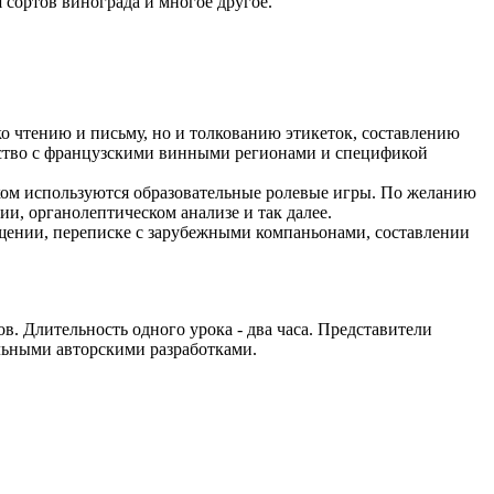
 сортов винограда и многое другое.
ко чтению и письму, но и толкованию этикеток, составлению
мство с французскими винными регионами и спецификой
ском используются образовательные ролевые игры. По желанию
и, органолептическом анализе и так далее.
бщении, переписке с зарубежными компаньонами, составлении
. Длительность одного урока - два часа. Представители
льными авторскими разработками.