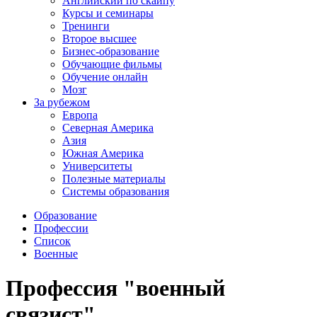
Английский по скайпу
Курсы и семинары
Тренинги
Второе высшее
Бизнес-образование
Обучающие фильмы
Обучение онлайн
Мозг
За рубежом
Европа
Северная Америка
Азия
Южная Америка
Университеты
Полезные материалы
Системы образования
Образование
Профессии
Список
Военные
Профессия "военный
связист"