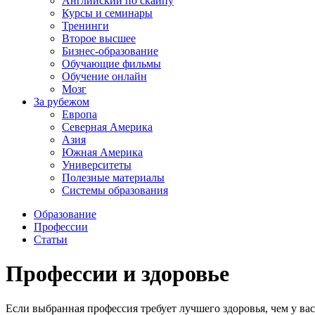
Английский по скайпу
Курсы и семинары
Тренинги
Второе высшее
Бизнес-образование
Обучающие фильмы
Обучение онлайн
Мозг
За рубежом
Европа
Северная Америка
Азия
Южная Америка
Университеты
Полезные материалы
Системы образования
Образование
Профессии
Статьи
Профессии и здоровье
Если выбранная профессия требует лучшего здоровья, чем у ва