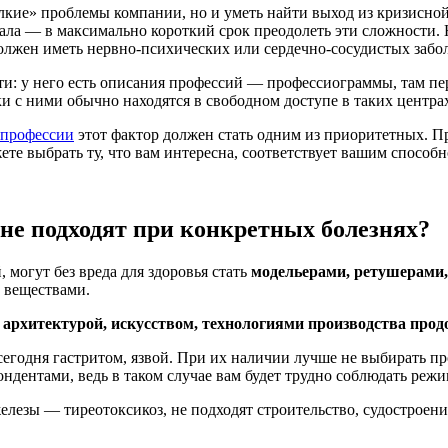
елкие» проблемы компании, но и уметь найти выход из кризисно
ионала — в максимально короткий срок преодолеть эти сложност
должен иметь нервно-психических или сердечно-сосудистых забо
ости: у него есть описания профессий — профессиограммы, там 
и с ними обычно находятся в свободном доступе в таких центрах
 профессии
этот фактор должен стать одним из приоритетных. 
е выбрать ту, что вам интересна, соответствует вашим способнос
 не подходят при конкретных болезнях?
 могут без вреда для здоровья стать
модельерами, ретушерами
 веществами.
я
архитектурой, искусством, технологиями производства про
сегодня гастритом, язвой. При их наличии лучше не выбирать п
дентами, ведь в таком случае вам будет трудно соблюдать режим
езы — тиреотоксикоз, не подходят строительство, судостроени