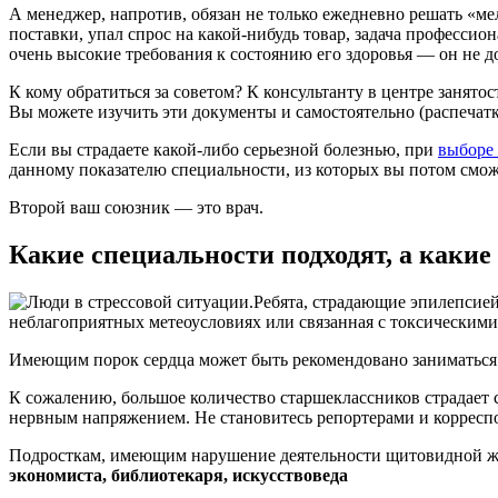
А менеджер, напротив, обязан не только ежедневно решать «м
поставки, упал спрос на какой-нибудь товар, задача професс
очень высокие требования к состоянию его здоровья — он не 
К кому обратиться за советом? К консультанту в центре занят
Вы можете изучить эти документы и самостоятельно (распечатк
Если вы страдаете какой-либо серьезной болезнью, при
выборе
данному показателю специальности, из которых вы потом сможет
Второй ваш союзник — это врач.
Какие специальности подходят, а какие
Ребята, страдающие эпилепсией,
неблагоприятных метеоусловиях или связанная с токсическими
Имеющим порок сердца может быть рекомендовано заниматьс
К сожалению, большое количество старшеклассников страдает 
нервным напряжением. Не становитесь репортерами и корреспон
Подросткам, имеющим нарушение деятельности щитовидной жел
экономиста, библиотекаря, искусствоведа