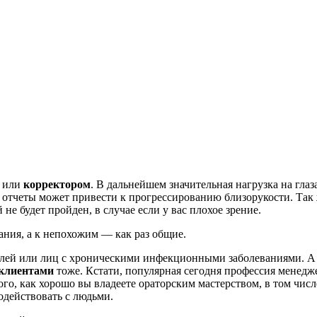
или
корректором
. В дальнейшем значительная нагрузка на гла
и отчеты может привести к прогрессированию близорукости. Так
е будет пройден, в случае если у вас плохое зрение.
ния, а к непохожим — как раз общие.
ей или лиц с хроническими инфекционными заболеваниями. А л
 клиентами
тоже. Кстати, популярная сегодня профессия менедже
го, как хорошо вы владеете ораторским мастерством, в том числ
одействовать с людьми.