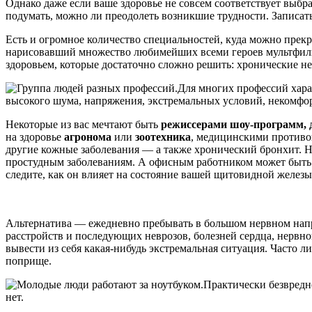
Однако даже если ваше здоровье не совсем соответствует выбран
подумать, можно ли преодолеть возникшие трудности. Записать
Есть и огромное количество специальностей, куда можно прек
нарисовавший множество любимейших всеми героев мультфильмо
здоровьем, которые достаточно сложно решить: хронические н
Для многих профессий хара
высокого шума, напряжения, экстремальных условий, некомфор
Некоторые из вас мечтают быть
режиссерами шоу-программ,
на здоровье
агронома
или
зоотехника
, медицинскими противоп
другие кожные заболевания — а также хронический бронхит. 
простудным заболеваниям. А офисным работником может быть 
следите, как он влияет на состояние вашей щитовидной железы
Альтернатива — ежедневно пребывать в большом нервном нап
расстройств и последующих неврозов, болезней сердца, нервн
вывести из себя какая-нибудь экстремальная ситуация. Часто ли
поприще.
Практически безвредн
нет.