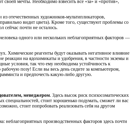
от своей мечты. Необходимо взвесить все «за» и «против»,
ин из отечественных художников-мультипликаторов,
еправильно видит цвета). Кроме того, существуют проблемы со
 сейчас почти не осталось.
 человека одного или нескольких неблагоприятных факторов —
лух. Химические реагенты будут оказывать негативное влияние
е реакции на ядохимикаты и удобрения, в частности экземы и
ые условия, так что ему необходима устойчивость к
рабочую позу! Если вы весь день сидите за компьютером,
граммиста и предпочесть какую-либо другую.
едователем, менеджером
. Здесь высок риск психосоматических
ых специальностей, стоит хорошенько подумать, сможет ли вас
 возможно, стоит попробовать реализовать себя на другом
ма: неблагоприятных производственных факторов здесь почти