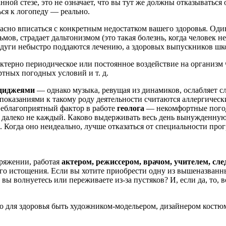
ной стезе, это не означает, что вы тут же должны отказываться 
ся к логопеду — реально.
расно вписаться с конкретным недостатком вашего здоровья. Од
в, страдает дальтонизмом (это такая болезнь, когда человек н
едуги небыстро поддаются лечению, а здоровых выпускников школ
ктерно периодическое или постоянное воздействие на организм
тных погодных условий и т. д.
 диджеями
— однако музыка, ревущая из динамиков, ослабляет с
оказаниями к такому роду деятельности считаются аллергически
Неблагоприятный фактор в работе
геолога
— некомфортные погодн
далеко не каждый. Каково выдерживать весь день вынужденную 
. Когда оно неидеально, лучше отказаться от специальности про
ряжении, работая
актером, режиссером, врачом, учителем, сл
ого истощения. Если вы хотите приобрести одну из вышеназванн
 вы волнуетесь или переживаете из-за пустяков? И, если да, то,
о для здоровья быть художником-модельером, дизайнером костю