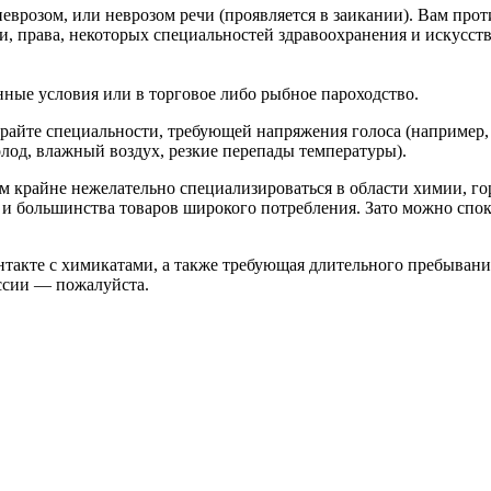
гоневрозом, или неврозом речи (проявляется в заикании). Вам п
, права, некоторых специальностей здравоохранения и искусств
ные условия или в торговое либо рыбное пароходство.
айте специальности, требующей напряжения голоса (например, 
лод, влажный воздух, резкие перепады температуры).
м крайне нежелательно специализироваться в области химии, гор
 и большинства товаров широкого потребления. Зато можно спо
нтакте с химикатами, а также требующая длительного пребывани
ссии — пожалуйста.