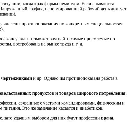
й ситуации, когда крах фирмы неминуем. Если срываются
и. Напряженный график, ненормированный рабочий день диктует
леваний.
перечислены противопоказания по конкретным специальностям.
).
Профконсультант поможет вам найти самые приемлемые по
тям, востребована на рынке труда и т. д.
, чертежниками
и др. Однако им противопоказана работа в
довольственных продуктов и товаров широкого потребления
.
рофессии, связанные с частыми командировками, физическим и
 питания. Это же замечание касается и диабетиков.
е, зато удачным выбором для них будут профессии
врача,