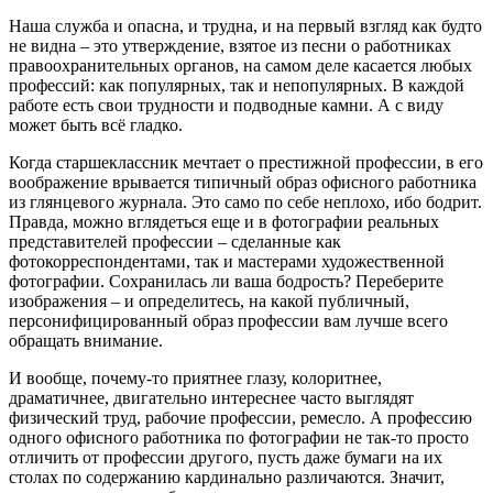
Наша служба и опасна, и трудна, и на первый взгляд как будто
не видна – это утверждение, взятое из песни о работниках
правоохранительных органов, на самом деле касается любых
профессий: как популярных, так и непопулярных. В каждой
работе есть свои трудности и подводные камни. А с виду
может быть всё гладко.
Когда старшеклассник мечтает о престижной профессии, в его
воображение врывается типичный образ офисного работника
из глянцевого журнала. Это само по себе неплохо, ибо бодрит.
Правда, можно вглядеться еще и в фотографии реальных
представителей профессии – сделанные как
фотокорреспондентами, так и мастерами художественной
фотографии. Сохранилась ли ваша бодрость? Переберите
изображения – и определитесь, на какой публичный,
персонифицированный образ профессии вам лучше всего
обращать внимание.
И вообще, почему-то приятнее глазу, колоритнее,
драматичнее, двигательно интереснее часто выглядят
физический труд, рабочие профессии, ремесло. А профессию
одного офисного работника по фотографии не так-то просто
отличить от профессии другого, пусть даже бумаги на их
столах по содержанию кардинально различаются. Значит,