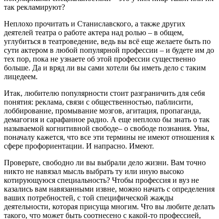
так рекламируют?
Неплохо прочитать и Станиславского, а также других
деятелей театра о работе актера над ролью – в общем,
углубиться в театроведение, ведь вы всё еще желаете быть по
сути актером в любой популярной профессии – и будете им до
тех пор, пока не узнаете об этой профессии существенно
больше. Да и вряд ли вы сами хотели бы иметь дело с таким
лицедеем.
Итак, любителю популярности стоит разграничить для себя
понятия: реклама, связи с общественностью, паблисити,
лоббирование, промывание мозгов, агитация, пропаганда,
демагогия и сарафанное радио. А еще неплохо бы знать о так
называемой когнитивной свободе– о свободе познания. Увы,
поначалу кажется, что все эти термины не имеют отношения к
сфере профориентации. И напрасно. Имеют.
Проверьте, свободно ли вы выбрали дело жизни. Вам точно
никто не навязал мысль выбрать ту или иную высоко
котирующуюся специальность? Чтобы профессия и вуз не
казались вам навязанными извне, можно начать с определения
ваших потребностей, с той специфической жажды
деятельности, которая присуща многим. Что вы любите делать
такого, что может быть соотнесено с какой-то профессией,