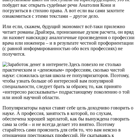
побудит вас открыть судебные речи Анатолия Кони и
погрузиться в стихию права. А вот если вы сами захотите
ознакомиться с этими текстами – другое дело.
Или если, скажем, будущий экономист всё-таки прилежно
читает романы Драйзера, пронизанные духом расчета, он вряд
ли назовет навскидку аналогичные произведения о профессии
врача или инженера – и в результате честной профориентации
(с равной информированностью обо всех профессиях) не
получится.
Здесь повезло не столько
практическим и «денежным» профессиям, сколько чистой
науке: сложилась целая школа ее популяризаторов. Поэтому,
чтобы узнать больше об интересной вам популярной
специальности, следует брать за образец то, как принято
«интересно рассказывать» подрастающему поколению о той
или иной научной области.
Популяризаторы науки ставят себе цель доходчиво говорить о
науке. А профессия, занятость в которой, по слухам,
обеспечена хорошей зарплатой, как бы вынуждена говорить
сама за себя – и не всегда делает это внятно. Поэтому
старайтесь сами прояснить для себя то, что вам неясно в
отношении престижных профессий. Не скатываясь к