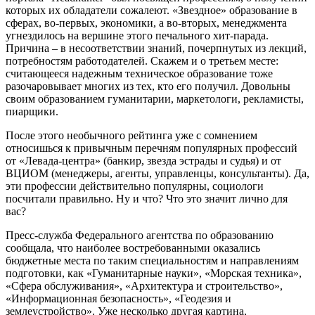
которых их обладатели сожалеют. «Звездное» образование в
сферах, во-первых, экономики, а во-вторых, менеджмента
угнездилось на вершине этого печального хит-парада.
Причина – в несоответствии знаний, почерпнутых из лекций,
потребностям работодателей. Скажем и о третьем месте:
считающееся надежным техническое образование тоже
разочаровывает многих из тех, кто его получил. Довольны
своим образованием гуманитарии, маркетологи, рекламисты,
пиарщики.
После этого необычного рейтинга уже с сомнением
относишься к привычным перечням популярных профессий
от «Левада-центра» (банкир, звезда эстрады и судья) и от
ВЦИОМ (менеджеры, агенты, управленцы, консультанты). Да,
эти профессии действительно популярны, социологи
посчитали правильно. Ну и что? Что это значит лично для
вас?
Пресс-служба Федерального агентства по образованию
сообщала, что наиболее востребованными оказались
бюджетные места по таким специальностям и направлениям
подготовки, как «Гуманитарные науки», «Морская техника»,
«Сфера обслуживания», «Архитектура и строительство»,
«Информационная безопасность», «Геодезия и
землеустройство». Уже несколько другая картина,