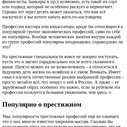
финансисты, банкиры и пр.); возможно, есть такой их сорт
или подвид, который не особенно рискует и нервничает.
Однако лет через десять может оказаться, что вам всё
наскучило и вы хотите начать жить по-настоящему.
Профессии кассира или инкассатора, вроде бы относящиеся к
популярной группе экономических профессий, сами по себе
не популярны. Вообще человеческие занятия внутри каждой
из групп профессий популярны неодинаково, справедливо ли
это?
На престижные специальности вовсе не зазорно поступать,
пусть это и звучит парадоксально после всего сказанного
выше. Просто можно их не возвеличивать – а относиться к
будущему делу жизни по-хозяйски и с умом. Вникать. Имеет
смысл изучить отечественные реалии выбранной профессии –
просто читайте всё, что пишут о ней в России. А также – ее
зарубежный образ; особенно это важно, если за рубежом эта
профессия пользуется большим уважением, чем здесь.
о
Популярно о престижном
Увы, популярность престижных профессий еще не означает,
что о них многое известно широким массам. Сколько бы
выпускников школ ни поступали на юриспруденцию, это не