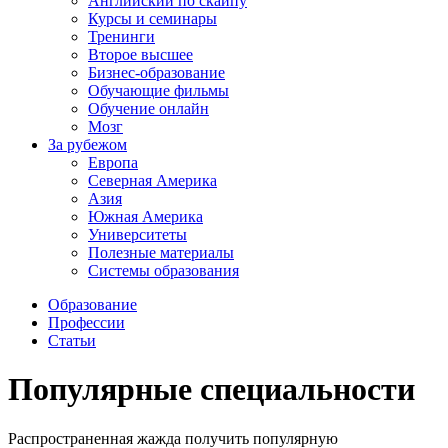
Английский по скайпу
Курсы и семинары
Тренинги
Второе высшее
Бизнес-образование
Обучающие фильмы
Обучение онлайн
Мозг
За рубежом
Европа
Северная Америка
Азия
Южная Америка
Университеты
Полезные материалы
Системы образования
Образование
Профессии
Статьи
Популярные специальности
Распространенная жажда получить популярную