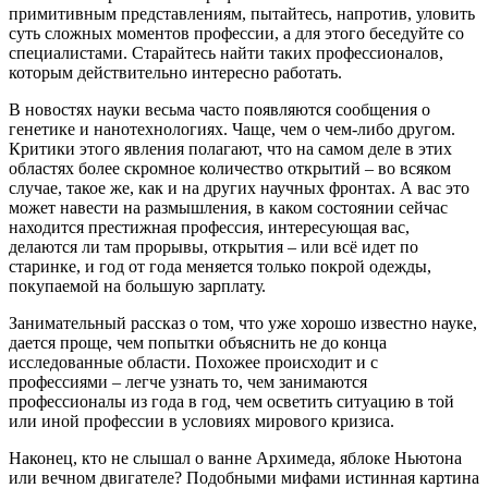
примитивным представлениям, пытайтесь, напротив, уловить
суть сложных моментов профессии, а для этого беседуйте со
специалистами. Старайтесь найти таких профессионалов,
которым действительно интересно работать.
В новостях науки весьма часто появляются сообщения о
генетике и нанотехнологиях. Чаще, чем о чем-либо другом.
Критики этого явления полагают, что на самом деле в этих
областях более скромное количество открытий – во всяком
случае, такое же, как и на других научных фронтах. А вас это
может навести на размышления, в каком состоянии сейчас
находится престижная профессия, интересующая вас,
делаются ли там прорывы, открытия – или всё идет по
старинке, и год от года меняется только покрой одежды,
покупаемой на большую зарплату.
Занимательный рассказ о том, что уже хорошо известно науке,
дается проще, чем попытки объяснить не до конца
исследованные области. Похожее происходит и с
профессиями – легче узнать то, чем занимаются
профессионалы из года в год, чем осветить ситуацию в той
или иной профессии в условиях мирового кризиса.
Наконец, кто не слышал о ванне Архимеда, яблоке Ньютона
или вечном двигателе? Подобными мифами истинная картина