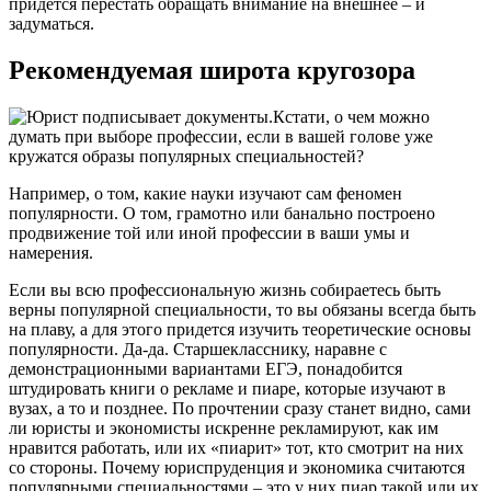
придется перестать обращать внимание на внешнее – и
задуматься.
Рекомендуемая широта кругозора
Кстати, о чем можно
думать при выборе профессии, если в вашей голове уже
кружатся образы популярных специальностей?
Например, о том, какие науки изучают сам феномен
популярности. О том, грамотно или банально построено
продвижение той или иной профессии в ваши умы и
намерения.
Если вы всю профессиональную жизнь собираетесь быть
верны популярной специальности, то вы обязаны всегда быть
на плаву, а для этого придется изучить теоретические основы
популярности. Да-да. Старшекласснику, наравне с
демонстрационными вариантами ЕГЭ, понадобится
штудировать книги о рекламе и пиаре, которые изучают в
вузах, а то и позднее. По прочтении сразу станет видно, сами
ли юристы и экономисты искренне рекламируют, как им
нравится работать, или их «пиарит» тот, кто смотрит на них
со стороны. Почему юриспруденция и экономика считаются
популярными специальностями – это у них пиар такой или их