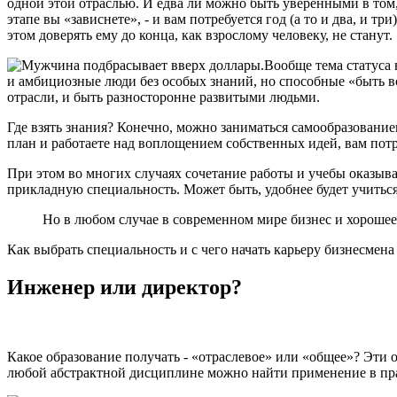
одной этой отраслью. И едва ли можно быть уверенными в том, 
этапе вы «зависнете», - и вам потребуется год (а то и два, и т
этом доверять ему до конца, как взрослому человеку, не станут.
Вообще тема статуса 
и амбициозные люди без особых знаний, но способные «быть вс
отрасли, и быть разносторонне развитыми людьми.
Где взять знания? Конечно, можно заниматься самообразованием,
план и работаете над воплощением собственных идей, вам пот
При этом во многих случаях сочетание работы и учебы оказывае
прикладную специальность. Может быть, удобнее будет учиться
Но в любом случае в современном мире бизнес и хорошее 
Как выбрать специальность и с чего начать карьеру бизнесмена 
Инженер или директор?
Какое образование получать - «отраслевое» или «общее»? Эти 
любой абстрактной дисциплине можно найти применение в прак