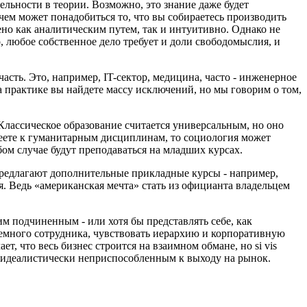
ельности в теории. Возможно, это знание даже будет
ачем может понадобиться то, что вы собираетесь производить
ено как аналитическим путем, так и интуитивно. Однако не
, любое собственное дело требует и доли свободомыслия, и
асть. Это, например, IT-сектор, медицина, часто - инженерное
а практике вы найдете массу исключений, но мы говорим о том,
 Классическое образование считается универсальным, но оно
отеете к гуманитарным дисциплинам, то социология может
ом случае будут преподаваться на младших курсах.
предлагают дополнительные прикладные курсы - например,
. Ведь «американская мечта» стать из официанта владельцем
м подчиненным - или хотя бы представлять себе, как
аемного сотрудника, чувствовать иерархию и корпоративную
ает, что весь бизнес строится на взаимном обмане, но si vis
ться идеалистически неприспособленным к выходу на рынок.