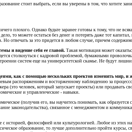
бразование стоит выбрать, если вы уверены в том, что хотите зан
ичего плохого. Однако будьте заранее готовы к тому, что не всяк
е дело, то можете остаться без денег и потерять даже тот капит
в. Но отвечать за это придется в любом случае, причем содержи
емы и видение себя ее главой.
Такая мотивация может оказаться
ридется столкнуться с кадровой проблемой, бумажными проволоч
строении систем еще на университетской скамье. Не будут лишн
еями, как с помощью нескольких проектов изменить мир, и 
чевым распоряжениям и восторженному наблюдению за процессом
жера (это человек, который запускает проекты) или продавать с
ономические и управленческие - навыки.
номическое (получив его, вы научитесь понимать, как образуетс
ание законодательства), связанное с менеджментом и коммуник
е с историей, философией или культурологией. Любое из этих н
сическое образование, то лучше дополнительно пройти курсы, 