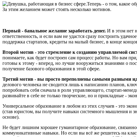
Теперь - о том, какое о
За этим желанием может стоять несколько мотивов.
Первый - банальное желание заработать денег.
И в этом нет н
ответственность, и если вам не удастся сразу построить удачно
поддержка стартапов, кредиты на малый бизнес, в конце концо
Второй мотив - это стремление к созданию управляемой сист
понимаете, как будет построен сам процесс работы. Но вам п
готовы к этому - вперед, но лучше вооружиться знаниями о по
получение базового образования в этой сфере.
Третий мотив - вы просто переполнены самыми разными ид
делового человека не сводится лишь к написанию планов, клю
попробовать себя сначала в роли управляющего, стартап-менед
развивайте в себе не только творческие, но и прикладные - эк
Универсальное образование в любом из этих случаев - это эко
(став юристом, вы получите навыки системного мышления и зн
основе).
Не будет лишним хорошее гуманитарное образование, связанно
коммуникативные навыки. Но если вы всё же решитесь на клас