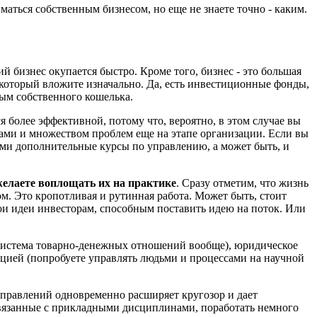
иматься собственным бизнесом, но еще не знаете точно - каким.
ий бизнес окупается быстро. Кроме того, бизнес - это большая
ал, который вложите изначально. Да, есть инвестиционные фонды,
мым собственного кошелька.
 более эффективной, потому что, вероятно, в этом случае вы
ками и множеством проблем еще на этапе организации. Если вы
ими дополнительные курсы по управлению, а может быть, и
желаете воплощать их на практике
. Сразу отметим, что жизнь
. Это кропотливая и рутинная работа. Может быть, стоит
вои идеи инвесторам, способным поставить идею на поток. Или
я система товарно-денежных отношений вообще), юридическое
ацией (попробуете управлять людьми и процессами на научной
аправлений одновременно расширяет кругозор и дает
связанные с прикладными дисциплинами, поработать немного