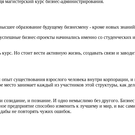
йдя магистерский курс бизнес-администрирования.
т высшее образование будущему бизнесмену - кроме новых знани
успешные бизнес-проекты начинались именно со студенческих ин
ь курс. Но стоит вести активную жизнь, создавать связи и заводи
опыт существования взрослого человека внутри корпорации, и н
акое место занимает каждый из участников этой структуры, как д
о и созидание, и познание. И одно немыслимо без другого. Бизнес
ное предприятие способно изменить к лучшему и мир, и вас сам
 дабы не повторять чужих ошибок.