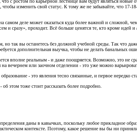
что с ростом по карьерной лестнице вам будут являться новые от
ри), чтобы изменить свой статус. К тому же не забывайте, что 17
на самом деле может оказаться куда более важной и сложной, че
ем и сразу», проходит. Всё больше ценятся те, кто кроме идей 
 но так вы останетесь без должной учебной среды. Так что даже 
ребуется дополнительная выучка, чтобы не делать банальных ош
тся вполне реальным - и даже поощряется. Возможно, это не сра
 на вечернем или заочном отделении - это уже можно варьирова
образование - это явления тесно связанные, и первое нередко ст
- об этом тоже стоит рассказать более подробно.
определения даны в кавычках, поскольку любое прикладное обра
тическом контексте. Поэтому, какое решение вы бы ни приняли,