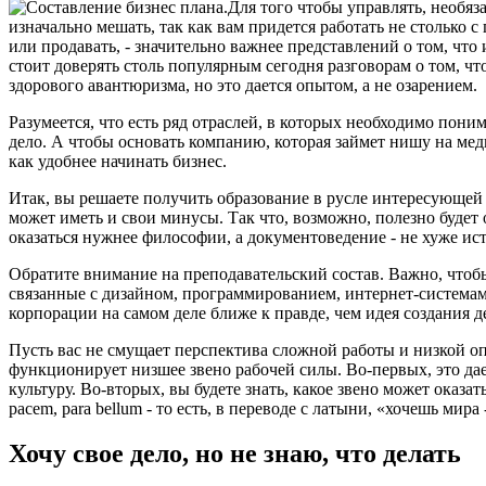
Для того чтобы управлять, необяз
изначально мешать, так как вам придется работать не столько 
или продавать, - значительно важнее представлений о том, чт
стоит доверять столь популярным сегодня разговорам о том, чт
здорового авантюризма, но это дается опытом, а не озарением.
Разумеется, что есть ряд отраслей, в которых необходимо пони
дело. А чтобы основать компанию, которая займет нишу на мед
как удобнее начинать бизнес.
Итак, вы решаете получить образование в русле интересующей в
может иметь и свои минусы. Так что, возможно, полезно будет
оказаться нужнее философии, а документоведение - не хуже и
Обратите внимание на преподавательский состав. Важно, чтоб
связанные с дизайном, программированием, интернет-системам
корпорации на самом деле ближе к правде, чем идея создания де
Пусть вас не смущает перспектива сложной работы и низкой о
функционирует низшее звено рабочей силы. Во-первых, это дае
культуру. Во-вторых, вы будете знать, какое звено может оказать
pacem, para bellum - то есть, в переводе с латыни, «хочешь ми
Хочу свое дело, но не знаю, что делать