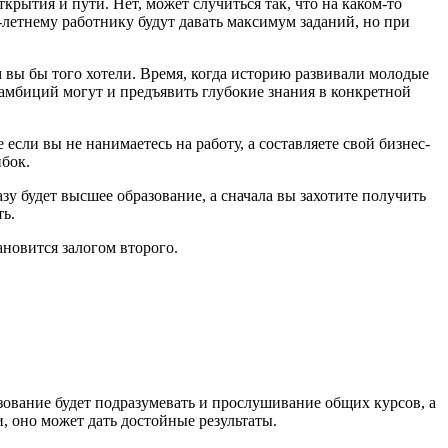
крытия и пути. Нет, может случиться так, что на каком-то
-18-летнему работнику будут давать максимум заданий, но при
м вы бы того хотели. Время, когда историю развивали молодые
и амбиций могут и предъявить глубокие знания в конкретной
если вы не нанимаетесь на работу, а составляете свой бизнес-
ибок.
зу будет высшее образование, а сначала вы захотите получить
ть.
ановится залогом второго.
зование будет подразумевать и прослушивание общих курсов, а
 оно может дать достойные результаты.