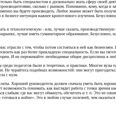
ательно быть специалистом и досконально знать сферу своей деят
с производителями, сколько с рынком. Понимание, кому, когда и з
о именно вы будете производить. Любое знание может быть получ
о в бизнесе интуиция важнее кропотливого изучения. Безусловно
мать и технологическую - или, лучше сказать, производственную ч
иарынке, лучше иметь гуманитарное образование. Безусловно, н
ас отрасли с тем, чтобы потом состояться в ней как бизнесмен.
 освоить как раз более прикладную специальность. Если вы тяг
стории. И не переживайте: необходимые общие дисциплины в люб
ы среди педагогов были и теоретики, и практики. Многие вузы 
и. Не чурайтесь подобных возможностей: они могут пригодиться
ла с нуля.
платы. Хороший руководитель должен сначала уметь быть хороши
т возможность понимать, как выглядит работа с точки зрения н
ся слабым: где вас могут обмануть, обсчитать и т. п. Это не означ
ра - готовься к войне». Это в любом случае полезней, чем оказа