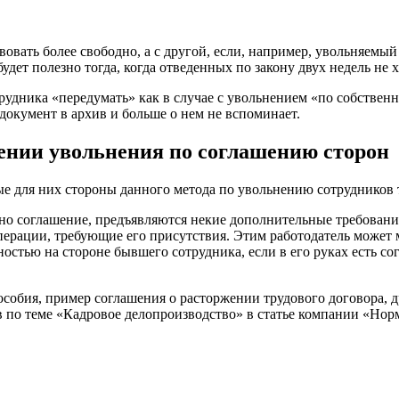
овать более свободно, а с другой, если, например, увольняемый
дет полезно тогда, когда отведенных по закону двух недель не 
удника «передумать» как в случае с увольнением «по собствен
документ в архив и больше о нем не вспоминает.
нии увольнения по соглашению сторон
ые для них стороны данного метода по увольнению сотрудников 
но соглашение, предъявляются некие дополнительные требования,
операции, требующие его присутствия. Этим работодатель може
остью на стороне бывшего сотрудника, если в его руках есть с
собия, пример соглашения о расторжении трудового договора, 
в по теме «Кадровое делопроизводство» в статье компании «Нор