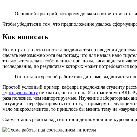
Основной критерий, которому должна соответствовать ги
Чтобы убедиться в том, что предположение удалось сформулиров
Как написать
Несмотря на то что гипотеза выдвигается во введении диплома,
сделать невозможно хотя бы потому, что для начала надо тщат
только затем делать собственные прогнозы, касающиеся выявле
исследования, по результатам которых может потребоваться ко
Гипотеза в курсовой работе или дипломе выдвигается по
Простой условный пример: кафедра предложила студенту рассмо
курсовую работу
не хватит, не то что на 65-страничную ВКР. Р
раза полезнее, чем импортируемые. Изучение лабораторных ан
ситуации – перефразировать гипотезу, к примеру, следующим о
мало микроэлементов, то пришлось бы менять тему на «заурядн
Схема этапов работы над гипотезой дипломной или курсовой 