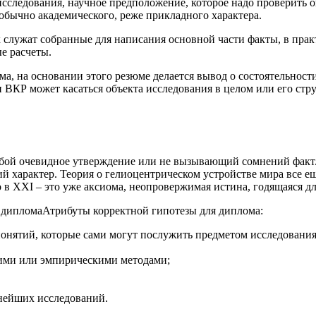
исследования, научное предположение, которое надо проверить 
обычно академического, реже прикладного характера.
 служат собранные для написания основной части факты, в пра
е расчеты.
, на основании этого резюме делается вывод о состоятельности
и ВКР может касаться объекта исследования в целом или его стр
бой очевидное утверждение или не вызывающий сомнений факт. 
ий характер. Теория о гелиоцентрическом устройстве мира все 
 в XXI – это уже аксиома, неопровержимая истина, годящаяся д
Атрибуты корректной гипотезы для диплома:
онятий, которые сами могут послужить предметом исследования
ими или эмпирическими методами;
ьнейших исследований.