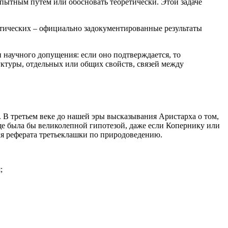
опытным путем или обосновать теоретически. Этой задаче
ктических – официально задокументированные результаты
 научного допущения: если оно подтверждается, то
уктуры, отдельных или общих свойств, связей между
В третьем веке до нашей эры высказывания Аристарха о том,
еще была бы великолепной гипотезой, даже если Копернику или
ля реферата третьеклашки по природоведению.
;