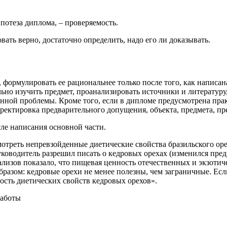
потеза диплома, – проверяемость.
ать верно, достаточно определить, надо его ли доказывать.
 формулировать ее рациональнее только после того, как написан
ельно изучить предмет, проанализировать источники и литератур
нной проблемы. Кроме того, если в дипломе предусмотрена прак
рректировка предварительного допущения, объекта, предмета, пр
сле написания основной части.
треть непревзойденные диетические свойства бразильского орех
уководитель разрешил писать о кедровых орехах (изменился пред
ализов показало, что пищевая ценность отечественных и экзоти
бразом: кедровые орехи не менее полезны, чем заграничные. Есл
ость диетических свойств кедровых орехов».
работы