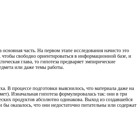
а основная часть. На первом этапе исследования начисто это
у, чтобы свободно ориентироваться в информационной базе, и
тическая глава, то гипотеза предваряет эмпирические
едмета или даже темы работы.
а. В процессе подготовки выяснилось, что материала даже на
мет). Изначальная гипотеза формулировалась так: они в три
ческих продуктов абсолютно одинакова. Выход из создавшейся
и бы оказалось, что они недостаточно питательны или содержат