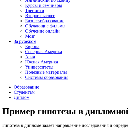
Английский по скайпу
Курсы и семинары
Тренинги
Второе высшее
Бизнес-образование
Обучающие фильмы
Обучение онлайн
Мозг
За рубежом
Европа
Северная Америка
Азия
Южная Америка
Университеты
Полезные материалы
Системы образования
Образование
Студентам
Диплом
Пример гипотезы в дипломной
Гипотеза в дипломе задает направление исследования и опреде