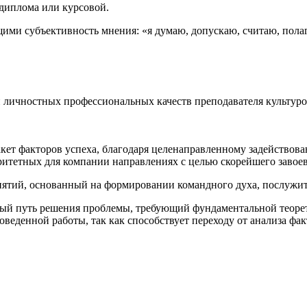
диплома или курсовой.
ими субъективность мнения: «я думаю, допускаю, считаю, пол
и личностных профессиональных качеств преподавателя культур
пакет факторов успеха, благодаря целенаправленному задейств
ритетных для компании направлениях с целью скорейшего заво
ятий, основанный на формировании командного духа, послужит
тный путь решения проблемы, требующий фундаментальной теоре
веденной работы, так как способствует переходу от анализа фак