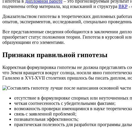
Гипотеза в
дипломной работе
– это прогнозируемый результат 
подчинены отбор материала, ход изысканий и структура
ВКР
- 
Доказательством гипотезы в теоретических дипломных работах
опытов, экспериментов, исследований, специально проведенны
Все представленные сведения обобщаются в заключении диплома
приобретает статус положения теории. Гипотеза в курсовой ил
образующими его элементами.
Признаки правильной гипотезы
Корректная формулировка гипотезы не должна представлять со
что Земля вращается вокруг солнца, носили явно гипотетическ
Галилею в XVI-XVII столетиях пришлось бы писать диплом, но
отсутствие в формулировке спорных или неуточненных п
четкая соотнесенность с убедительными фактами;
возможность проверки имеющимися в науке теоретическ
связь с заявленной проблемой;
познавательная эффективность;
практическая полезность для разработки программы дал