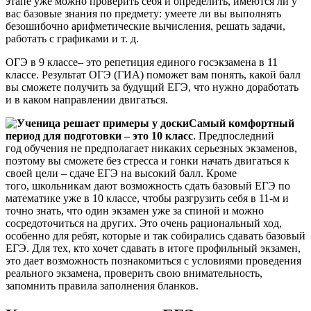
этапе уже можно проверить себя и определить, имеются ли у
вас базовые знания по предмету: умеете ли вы выполнять
безошибочно арифметические вычисления, решать задачи,
работать с графиками и т. д.
ОГЭ в 9 классе– это репетиция единого госэкзамена в 11
классе. Результат ОГЭ (ГИА) поможет вам понять, какой балл
вы сможете получить за будущий ЕГЭ, что нужно доработать
и в каком направлении двигаться.
Самый комфортный
период для подготовки – это 10 класс
. Предпоследний
год обучения не предполагает никаких серьезных экзаменов,
поэтому вы сможете без стресса и гонки начать двигаться к
своей цели – сдаче ЕГЭ на высокий балл. Кроме
того, школьникам дают возможность сдать базовый ЕГЭ по
математике уже в 10 классе, чтобы разгрузить себя в 11-м и
точно знать, что один экзамен уже за спиной и можно
сосредоточиться на других. Это очень рациональный ход,
особенно для ребят, которые и так собирались сдавать базовый
ЕГЭ. Для тех, кто хочет сдавать в итоге профильный экзамен,
это дает возможность познакомиться с условиями проведения
реального экзамена, проверить свою внимательность,
запомнить правила заполнения бланков.