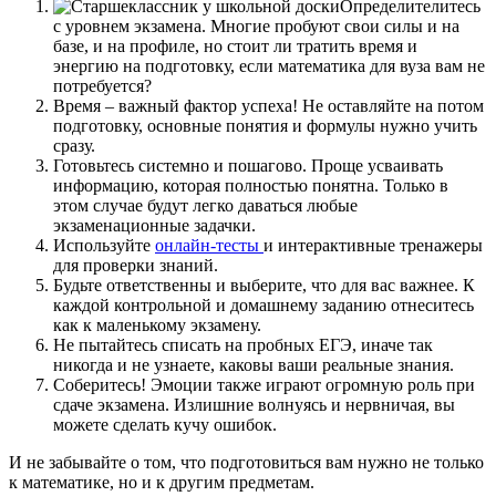
Определителитесь
с уровнем экзамена. Многие пробуют свои силы и на
базе, и на профиле, но стоит ли тратить время и
энергию на подготовку, если математика для вуза вам не
потребуется?
Время – важный фактор успеха! Не оставляйте на потом
подготовку, основные понятия и формулы нужно учить
сразу.
Готовьтесь системно и пошагово. Проще усваивать
информацию, которая полностью понятна. Только в
этом случае будут легко даваться любые
экзаменационные задачки.
Используйте
онлайн-тесты
и интерактивные тренажеры
для проверки знаний.
Будьте ответственны и выберите, что для вас важнее. К
каждой контрольной и домашнему заданию отнеситесь
как к маленькому экзамену.
Не пытайтесь списать на пробных ЕГЭ, иначе так
никогда и не узнаете, каковы ваши реальные знания.
Соберитесь! Эмоции также играют огромную роль при
сдаче экзамена. Излишние волнуясь и нервничая, вы
можете сделать кучу ошибок.
И не забывайте о том, что подготовиться вам нужно не только
к математике, но и к другим предметам.