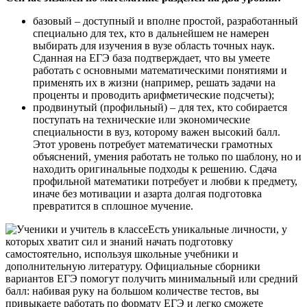
базовый – доступный и вполне простой, разработанный
специально для тех, кто в дальнейшем не намерен
выбирать для изучения в вузе область точных наук.
Сданная на ЕГЭ база подтверждает, что вы умеете
работать с основными математическими понятиями и
применять их в жизни (например, решать задачи на
проценты и проводить арифметические подсчеты);
продвинутый (профильный) – для тех, кто собирается
поступать на технические или экономические
специальности в вуз, которому важен высокий балл.
Этот уровень потребует математически грамотных
объяснений, умения работать не только по шаблону, но и
находить оригинальные подходы к решению. Сдача
профильной математики потребует и любви к предмету,
иначе без мотивации и азарта долгая подготовка
превратится в сплошное мучение.
Есть уникальные личности, у
которых хватит сил и знаний начать подготовку
самостоятельно, используя школьные учебники и
дополнительную литературу. Официальные сборники
вариантов ЕГЭ помогут получить минимальный или средний
балл: набивая руку на большом количестве тестов, вы
привыкаете работать по формату ЕГЭ и легко сможете