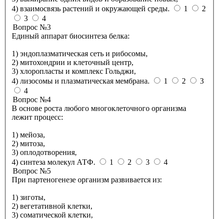
4) взаимосвязь растений и окружающей среды.
1
2
3
4
Вопрос №3
Единый аппарат биосинтеза белка:
1) эндоплазматическая сеть и рибосомы,
2) митохондрии и клеточный центр,
3) хлоропласты и комплекс Гольджи,
4) лизосомы и плазматическая мембрана.
1
2
3
4
Вопрос №4
В основе роста любого многоклеточного организма
лежит процесс:
1) мейоза,
2) митоза,
3) оплодотворения,
4) синтеза молекул АТФ.
1
2
3
4
Вопрос №5
При партеногенезе организм развивается из:
1) зиготы,
2) вегетативной клетки,
3) соматической клетки,