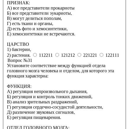
ПРИЗНАК:
А) все представители прокариоты
Б) все представители эукариоты,
В) могут делиться пополам,
Г) есть ткани и органы,
Д) есть фото и хемосинтетики,
Е) хемосинтетики не встречаются.
ЦАРСТВО
1) бактерии,
2) растения.
112211
121212
221221
122111
Вопрос №31
Установите соответствие между функцией отдела
головного мозга человека и отделом, для которого эта
функция характерна:
ФУНКЦИЯ:
А) регуляция непроизвольного дыхания,
Б) регуляция и контроль тонких движений,
В) анализ зрительных раздражений,
Г) регуляция сердечно-сосудистой деятельности,
Д) различение звуковых сигналов,
Е) регуляция пищеварения.
ОТДЕЛ ГОЛОВНОГО МОЗГА: