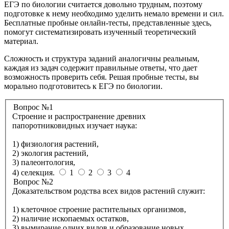
ЕГЭ по биологии считается довольно трудным, поэтому
подготовке к нему необходимо уделить немало времени и сил.
Бесплатные пробные онлайн-тесты, представленные здесь,
помогут систематизировать изученный теоретический
материал.
Сложность и структура заданий аналогичны реальным,
каждая из задач содержит правильные ответы, что дает
возможность проверить себя. Решая пробные тесты, вы
морально подготовитесь к ЕГЭ по биологии.
Вопрос №1
Строение и распространение древних
папоротниковидных изучает наука:
1) физиология растений,
2) экология растений,
3) палеонтология,
4) селекция.
1
2
3
4
Вопрос №2
Доказательством родства всех видов растений служит:
1) клеточное строение растительных организмов,
2) наличие ископаемых остатков,
3) вымирание одних видов и образование новых,