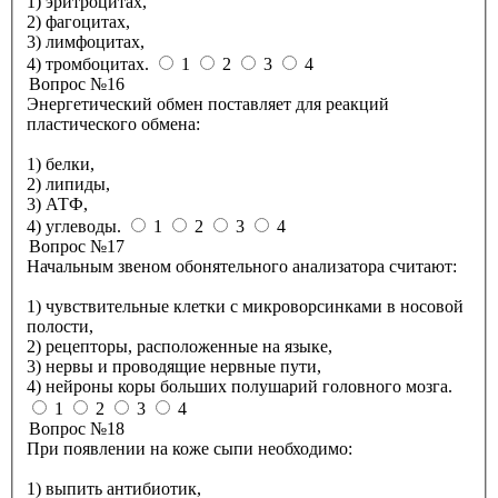
1) эритроцитах,
2) фагоцитах,
3) лимфоцитах,
4) тромбоцитах.
1
2
3
4
Вопрос №16
Энергетический обмен поставляет для реакций
пластического обмена:
1) белки,
2) липиды,
3) АТФ,
4) углеводы.
1
2
3
4
Вопрос №17
Начальным звеном обонятельного анализатора считают:
1) чувствительные клетки с микроворсинками в носовой
полости,
2) рецепторы, расположенные на языке,
3) нервы и проводящие нервные пути,
4) нейроны коры больших полушарий головного мозга.
1
2
3
4
Вопрос №18
При появлении на коже сыпи необходимо:
1) выпить антибиотик,