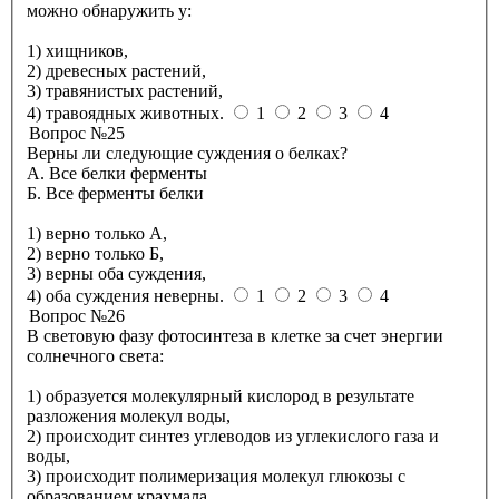
можно обнаружить у:
1) хищников,
2) древесных растений,
3) травянистых растений,
4) травоядных животных.
1
2
3
4
Вопрос №25
Верны ли следующие суждения о белках?
А. Все белки ферменты
Б. Все ферменты белки
1) верно только А,
2) верно только Б,
3) верны оба суждения,
4) оба суждения неверны.
1
2
3
4
Вопрос №26
В световую фазу фотосинтеза в клетке за счет энергии
солнечного света:
1) образуется молекулярный кислород в результате
разложения молекул воды,
2) происходит синтез углеводов из углекислого газа и
воды,
3) происходит полимеризация молекул глюкозы с
образованием крахмала,