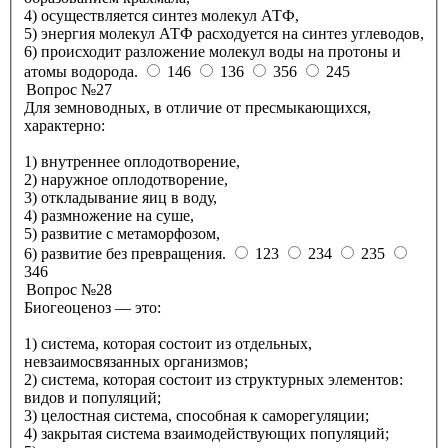
4) осуществляется синтез молекул АТФ,
5) энергия молекул АТФ расходуется на синтез углеводов,
6) происходит разложение молекул воды на протоны и
атомы водорода.
146
136
356
245
Вопрос №27
Для земноводных, в отличие от пресмыкающихся,
характерно:
1) внутреннее оплодотворение,
2) наружное оплодотворение,
3) откладывание яиц в воду,
4) размножение на суше,
5) развитие с метаморфозом,
6) развитие без превращения.
123
234
235
346
Вопрос №28
Биогеоценоз — это:
1) система, которая состоит из отдельных,
невзаимосвязанных организмов;
2) система, которая состоит из структурных элементов:
видов и популяций;
3) целостная система, способная к саморегуляции;
4) закрытая система взаимодействующих популяций;