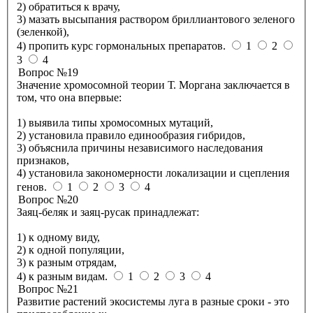
2) обратиться к врачу,
3) мазать высыпания раствором бриллиантового зеленого
(зеленкой),
4) пропить курс гормональных препаратов.
1
2
3
4
Вопрос №19
Значение хромосомной теории Т. Моргана заключается в
том, что она впервые:
1) выявила типы хромосомных мутаций,
2) установила правило единообразия гибридов,
3) объяснила причины независимого наследования
признаков,
4) установила закономерности локализации и сцепления
генов.
1
2
3
4
Вопрос №20
Заяц-беляк и заяц-русак принадлежат:
1) к одному виду,
2) к одной популяции,
3) к разным отрядам,
4) к разным видам.
1
2
3
4
Вопрос №21
Развитие растений экосистемы луга в разные сроки - это