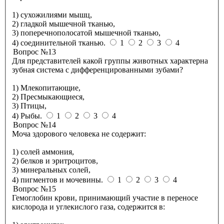
1) сухожилиями мышц,
2) гладкой мышечной тканью,
3) поперечнополосатой мышечной тканью,
4) соединительной тканью.
1
2
3
4
Вопрос №13
Для представителей какой группы животных характерна
зубная система с дифференцированными зубами?
1) Млекопитающие,
2) Пресмыкающиеся,
3) Птицы,
4) Рыбы.
1
2
3
4
Вопрос №14
Моча здорового человека не содержит:
1) солей аммония,
2) белков и эритроцитов,
3) минеральных солей,
4) пигментов и мочевины.
1
2
3
4
Вопрос №15
Гемоглобин крови, принимающий участие в переносе
кислорода и углекислого газа, содержится в: