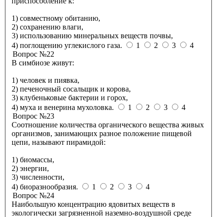
приспособление к:
1) совместному обитанию,
2) сохранению влаги,
3) использованию минеральных веществ почвы,
4) поглощению углекислого газа.
1
2
3
4
Вопрос №22
В симбиозе живут:
1) человек и пиявка,
2) печеночный сосальщик и корова,
3) клубеньковые бактерии и горох,
4) муха и венерина мухоловка.
1
2
3
4
Вопрос №23
Соотношение количества органического вещества живых
организмов, занимающих разное положение пищевой
цепи, называют пирамидой:
1) биомассы,
2) энергии,
3) численности,
4) биоразнообразия.
1
2
3
4
Вопрос №24
Наибольшую концентрацию ядовитых веществ в
экологически загрязненной наземно-воздушной среде