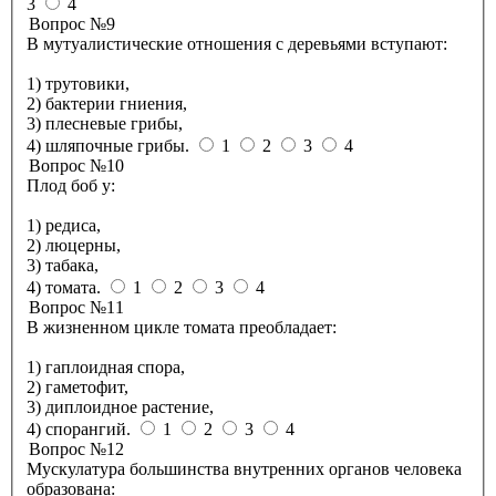
3
4
Вопрос №9
В мутуалистические отношения с деревьями вступают:
1) трутовики,
2) бактерии гниения,
3) плесневые грибы,
4) шляпочные грибы.
1
2
3
4
Вопрос №10
Плод боб у:
1) редиса,
2) люцерны,
3) табака,
4) томата.
1
2
3
4
Вопрос №11
В жизненном цикле томата преобладает:
1) гаплоидная спора,
2) гаметофит,
3) диплоидное растение,
4) спорангий.
1
2
3
4
Вопрос №12
Мускулатура большинства внутренних органов человека
образована: