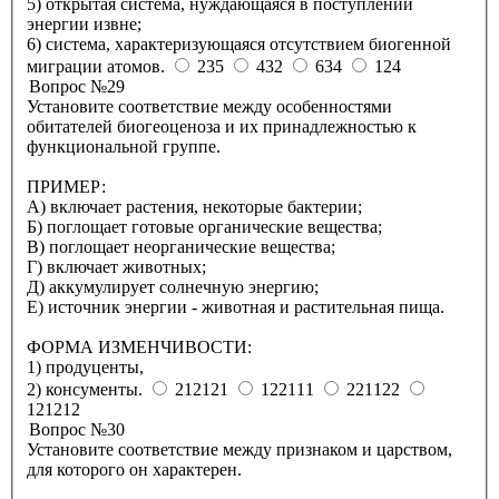
5) открытая система, нуждающаяся в поступлении
энергии извне;
6) система, характеризующаяся отсутствием биогенной
миграции атомов.
235
432
634
124
Вопрос №29
Установите соответствие между особенностями
обитателей биогеоценоза и их принадлежностью к
функциональной группе.
ПРИМЕР:
А) включает растения, некоторые бактерии;
Б) поглощает готовые органические вещества;
В) поглощает неорганические вещества;
Г) включает животных;
Д) аккумулирует солнечную энергию;
Е) источник энергии - животная и растительная пища.
ФОРМА ИЗМЕНЧИВОСТИ:
1) продуценты,
2) консументы.
212121
122111
221122
121212
Вопрос №30
Установите соответствие между признаком и царством,
для которого он характерен.