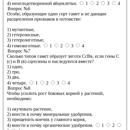
4) неоплодотворенной яйцеклетки.
1
2
3
4
Вопрос №6
Особи, образующие один сорт гамет и не дающие
расщепления признаков в потомстве:
1) мутантные,
2) гетерозисные,
3) гетерозиготные,
4) гомозиготные.
1
2
3
4
Вопрос №7
Сколько типов гамет образует зигота СсВв, если гены С
(с) и В (в) сцеплены и наследуются вместе?
1) один,
2) три,
3) два,
4) четыре.
1
2
3
4
Вопрос №8
Чтобы усилить рост боковых корней у растений,
необходимо:
1) окучивать растение,
2) внести в почву минеральные удобрения,
3) прищепить кончик у главного корня,
4) внести в почву органические удобрения.
1
2