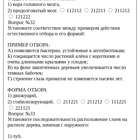
1) кора головного мозга,
2) продолговатый мозг.
112112
212211
211212
121222
Вопрос №32
Установите соответствие между примером действия
естественного отбора и его формой:
ПРИМЕР ОТБОРА:
А) появляются бактерии, устойчивые к антибиотикам;
Б) сокращается число растений клёна с короткими и
очень длинными крыльями у плодов;
В) на фоне закопченных деревьев увеличивается число
темных бабочек;
Г) строение глаза приматов не изменяется тысячи лет.
ФОРМА ОТБОРА
1) движущий,
2) стабилизирующий.
211221
211212
111221
221121
Вопрос №33
Установите последовательность расположение слоев на
распиле дерева, начиная с наружного:
1) луб,