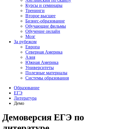
Английский по скайпу
Курсы и семинары
Тренинги
Второе высшее
Бизнес-образование
Обучающие фильмы
Обучение онлайн
Мозг
За рубежом
Европа
Северная Америка
Азия
Южная Америка
Университеты
Полезные материалы
Системы образования
Образование
ЕГЭ
Литература
Демо
Демоверсия ЕГЭ по
литературе