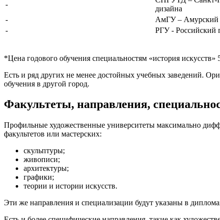
-
дизайна
-
АмГУ – Амурский 
-
РГУ - Российский 
*Цена годового обучения специальностям «история искусств» 5
Есть и ряд других не менее достойных учебных заведений. Ор
обучения в другой город.
Факультеты, направления, специально
Профильные художественные университеты максимально диффер
факультетов или мастерских:
скульптуры;
живописи;
архитектуры;
графики;
теории и истории искусств.
Эти же направления и специализации будут указаны в диплом
Есть и более специфические направления, такие как художест