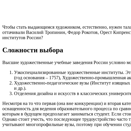
Чтобы стать выдающимся художником, естественно, нужен тала
оттачивали Василий Тропинин, Федор Рокотов, Орест Кипренск
институтов России?
Сложности выбора
Высшие художественные учебные заведения России условно мо
Узкоспециализированные художественные институты. Это
(год основания – 1757), Художественно-промышленная ака
Художественно-педагогические вузы (Институт изящных 
и др.).
Отделения дизайна и искусств в классических университе
Несмотря на то что первая (она вне конкуренции) и вторая к
оснащенность для ведения образовательного процесса по сра
которым в будущем предполагает заниматься студент. Если сто
Однако стоит учесть, что последующее трудоустройство часто
учитывают многопрофильные вузы, поэтому при обучении сту