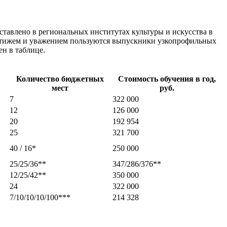
авлено в региональных институтах культуры и искусства в
естижем и уважением пользуются выпускники узкопрофильных
н в таблице.
Количество бюджетных
Стоимость обучения в год,
мест
руб.
7
322 000
12
126 000
20
192 954
25
321 700
40 / 16*
250 000
25/25/36**
347/286/376**
12/25/42**
350 000
24
322 000
7/10/10/10/100***
214 328