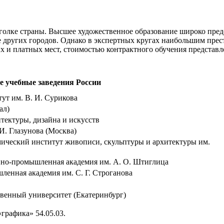
лке страны. Высшее художественное образование широко предст
де других городов. Однако в экспертных кругах наибольшим пр
х и платных мест, стоимостью контрактного обучения представле
 учебные заведения России
ут им. В. И. Сурикова
ал)
тектуры, дизайна и искусств
И. Глазунова (Москва)
ический институт живописи, скульптуры и архитектуры им.
нно-промышленная академия им. А. О. Штиглица
ленная академия им. С. Г. Строганова
венный университет (Екатеринбург)
графика» 54.05.03.