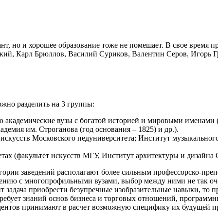
нт, но и хорошее образование тоже не помешает. В свое время 
ий, Карл Брюллов, Василий Суриков, Валентин Серов, Игорь Гр
жно разделить на 3 группы:
 академические вузы с богатой историей и мировыми именами 
демия им. Строганова (год основания – 1825) и др.).
искусств Московского педуниверситета; Институт музыкального
тах (факультет искусств МГУ, Институт архитектуры и дизайна 
атегории заведений располагают более сильным профессорско-пр
внению с многопрофильными вузами, выбор между ними не так о
ит задача приобрести безупречные изобразительные навыки, то 
 требует знаний основ бизнеса и торговых отношений, программ
дентов принимают в расчет возможную специфику их будущей п