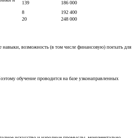
139
186 000
8
192 400
20
248 000
 навыки, возможность (в том числе финансовую) поехать для
этому обучение проводится на базе узконаправленных
икладное искусство и народные промыслы, монументально-