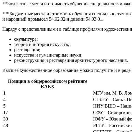
**Бюджетные места и стоимость обучения специальностям «живо
***Бюджетные места и стоимость обучения специальностям «жив
и народный промысел 54.02.02 и дизайн 54.03.01.
Наряду с представленными в таблице профилями художественны
скульптура;
теория и история искусств;
реставрация;
искусства и гуманитарные науки;
реконструкция и реставрация архитектурного наследия.
Высшее художественное образование можно получить и в ряд
Позиция в общероссийском рейтинге
RAEX
1
МГУ им. М. В. Ло
4
СПбГУ – Санкт-Пе
5
НИУ ВШЭ – Национ
17
СФУ – Сибирский 
30
ЮФУ – Южный фед
48
РГГУ – Российски
СПГУТД – Санкт-П