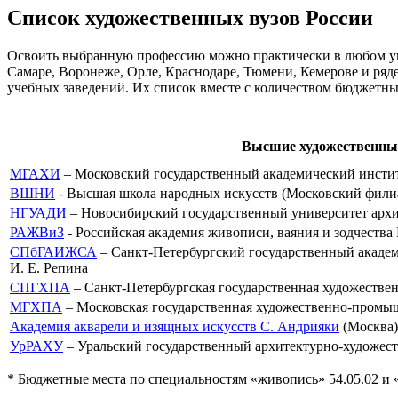
Список художественных вузов России
Освоить выбранную профессию можно практически в любом уго
Самаре, Воронеже, Орле, Краснодаре, Тюмени, Кемерове и ря
учебных заведений. Их список вместе с количеством бюджетны
Высшие художественные
МГАХИ
– Московский государственный академический инстит
ВШНИ
- Высшая школа народных искусств (Московский фили
НГУАДИ
– Новосибирский государственный университет архи
РАЖВиЗ
- Российская академия живописи, ваяния и зодчества 
СПбГАИЖСА
– Санкт-Петербургский государственный академ
И. Е. Репина
СПГХПА
– Санкт-Петербургская государственная художестве
МГХПА
– Московская государственная художественно-промыш
Академия акварели и изящных искусств С. Андрияки
(Москва)
УрРАХУ
– Уральский государственный архитектурно-художест
* Бюджетные места по специальностям «живопись» 54.05.02 и «