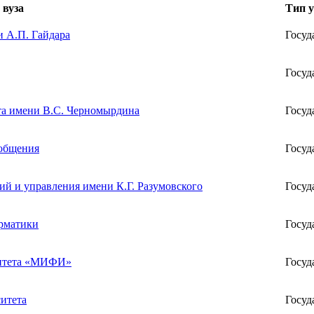
 вуза
Тип у
и А.П. Гайдара
Госуд
Госуд
та имени В.С. Черномырдина
Госуд
ообщения
Госуд
ий и управления имени К.Г. Разумовского
Госуд
орматики
Госуд
ситета «МИФИ»
Госуд
итета
Госуд