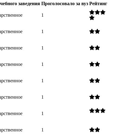
чебного заведения
Проголосовало за вуз
Рейтинг
арственное
1
арственное
1
арственное
1
арственное
1
арственное
1
арственное
1
арственное
1
арственное
1