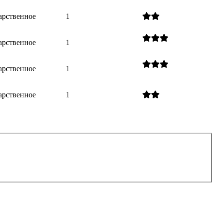
арственное
1
арственное
1
арственное
1
арственное
1