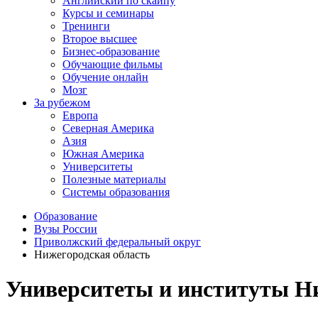
Английский по скайпу
Курсы и семинары
Тренинги
Второе высшее
Бизнес-образование
Обучающие фильмы
Обучение онлайн
Мозг
За рубежом
Европа
Северная Америка
Азия
Южная Америка
Университеты
Полезные материалы
Системы образования
Образование
Вузы России
Приволжский федеральный округ
Нижегородская область
Университеты и институты Ни