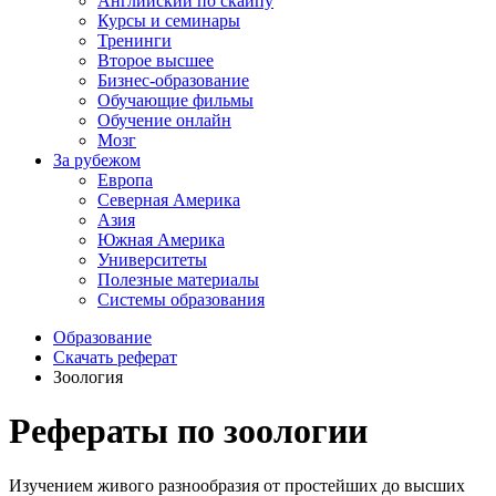
Английский по скайпу
Курсы и семинары
Тренинги
Второе высшее
Бизнес-образование
Обучающие фильмы
Обучение онлайн
Мозг
За рубежом
Европа
Северная Америка
Азия
Южная Америка
Университеты
Полезные материалы
Системы образования
Образование
Скачать реферат
Зоология
Рефераты по зоологии
Изучением живого разнообразия от простейших до высших