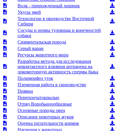
Волк - прирожденный хищник
Укусы змей
Технологии в овцеводстве Восточной
Сибири
Сосуды и нервы туловища и конечностей
собаки
Симментальская порода
Серый варан
Ресурсы животного мира
Разработка метода для исследования
неконтактного влияния антрацена на
локомоторную активность спермы быка
Полиморфоз уток
Племенная работа в свиноводстве
Пиявки
Перепончатокрылые
Отряд Воробьинообразные
Основные породы овец
Описание некоторых жуков
Оценка питательности кормов
Научения у животных