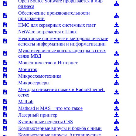
Open Source Software прорывается в мир
бизнеса
Обеспечение производительности
приложений
НМС для серверных системных плат
NetWare встречается с Linux
Некоторые системные и методологические
аспекты информатики и информатизации
Мультисервисные контакт-центры в сетях
связи МВД
Мошенничество и Интернет
Монитор
Микросхемотехника
Микросерверы
Методы снижения помех в RadioEthernet-
сетях
MatLab
Mathcad и MAS – что это такое
Лазерный принтер
Кулинарные рецепты CSS
Компьютерные вирусы и борьба с ними
Компьютерные вирусы. Антивирусные