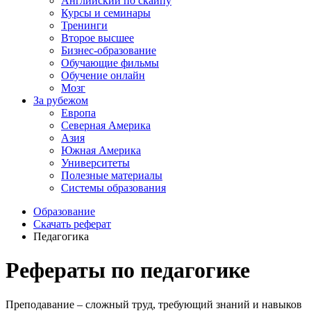
Английский по скайпу
Курсы и семинары
Тренинги
Второе высшее
Бизнес-образование
Обучающие фильмы
Обучение онлайн
Мозг
За рубежом
Европа
Северная Америка
Азия
Южная Америка
Университеты
Полезные материалы
Системы образования
Образование
Скачать реферат
Педагогика
Рефераты по педагогике
Преподавание – сложный труд, требующий знаний и навыков