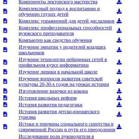
Компоненты лекторского мастерства
Комплексный подход к воспитанию и
обучению глухих детей
Комплекс упражнений для детей дислаликов
Комплекс профессиональных способностей
вузовского преподавателя
Компьютер как средство обучения
Изучение эмпатии у родителей младших
школьников
Изучение технологии нейронных сетей в
профильном курсе информатики
Изучение лирики в начальной школе
Изучение вопросов развития советской
культуры 20-30-х годов на уроках истории
Изготовление вазочки из кокона
История школьных реформ
История развития педагогики
История развития детско-юношеского
туризма
Истоки и причины социального сиротства в
современной России и пути его преодоления
Исследование роли руководителя в