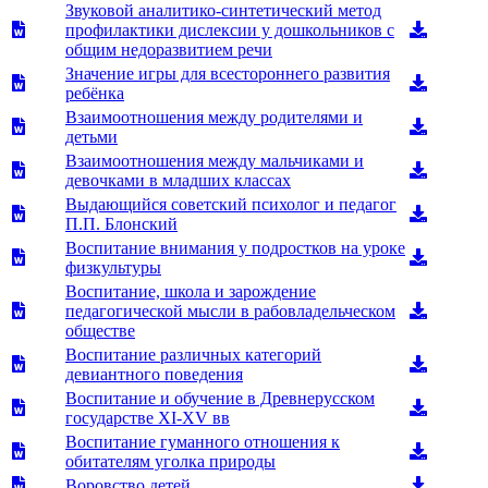
Звуковой аналитико-синтетический метод
профилактики дислексии у дошкольников с
общим недоразвитием речи
Значение игры для всестороннего развития
ребёнка
Взаимоотношения между родителями и
детьми
Взаимоотношения между мальчиками и
девочками в младших классах
Выдающийся советский психолог и педагог
П.П. Блонский
Воспитание внимания у подростков на уроке
физкультуры
Воспитание, школа и зарождение
педагогической мысли в рабовладельческом
обществе
Воспитание различных категорий
девиантного поведения
Воспитание и обучение в Древнерусском
государстве ХI-XV вв
Воспитание гуманного отношения к
обитателям уголка природы
Воровство детей