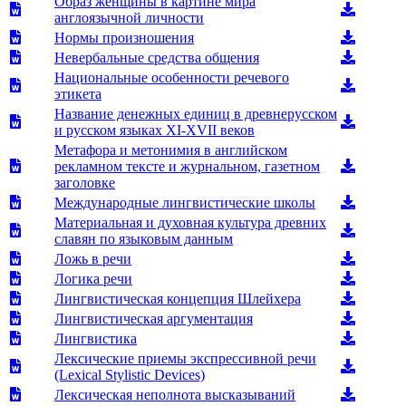
Образ женщины в картине мира
англоязычной личности
Нормы произношения
Невербальные средства общения
Национальные особенности речевого
этикета
Название денежных единиц в древнерусском
и русском языках XI-XVII веков
Метафора и метонимия в английском
рекламном тексте и журнальном, газетном
заголовке
Международные лингвистические школы
Материальная и духовная культура древних
славян по языковым данным
Ложь в речи
Логика речи
Лингвистическая концепция Шлейхера
Лингвистическая аргументация
Лингвистика
Лексические приемы экспрессивной речи
(Lexical Stylistic Devices)
Лексическая неполнота высказываний