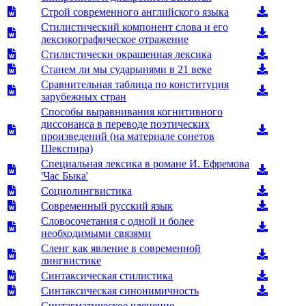
Строй современного английского языка
Стилистический компонент слова и его
лексикографическое отражение
Стилистически окрашенная лексика
Станем ли мы сударынями в 21 веке
Сравнительная таблица по конституция
зарубежных стран
Способы выравнивания когнитивного
диссонанса в переводе поэтических
произведений (на материале сонетов
Шекспира)
Специальная лексика в романе И. Ефремова
'Час Быка'
Социолингвистика
Современный русский язык
Словосочетания с одной и более
необходимыми связями
Сленг как явление в современной
лингвистике
Синтаксическая стилистика
Синтаксическая синонимичность
Синтагматическое членение