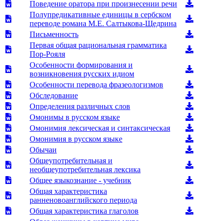
Поведение оратора при произнесении речи
Полупредикативные единицы в сербском
переводе романа М.Е. Салтыкова-Щедрина
Письменность
Первая общая рациональная грамматика
Пор-Рояля
Особенности формирования и
возникновения русских идиом
Особенности перевода фразеологизмов
Обследование
Определения различных слов
Омонимы в русском языке
Омонимия лексическая и синтаксическая
Омонимия в русском языке
Обычаи
Общеупотребительная и
необщеупотребительная лексика
Общее языкознание - учебник
Общая характеристика
ранненовоанглийского периода
Общая характеристика глаголов