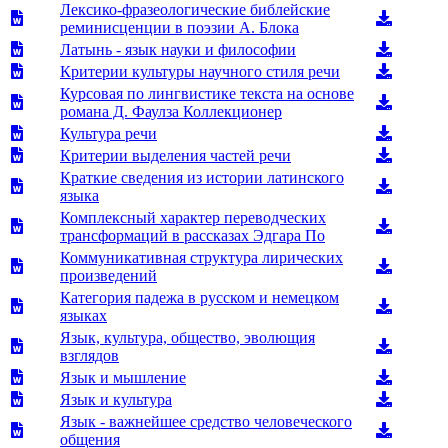
Лексико-фразеологические библейские
реминисценции в поэзии А. Блока
Латынь - язык науки и философии
Критерии культуры научного стиля речи
Курсовая по лингвистике текста на основе
романа Д. Фаулза Коллекционер
Культура речи
Критерии выделения частей речи
Краткие сведения из истории латинского
языка
Комплексный характер переводческих
трансформаций в рассказах Эдгара По
Коммуникативная структура лирических
произведений
Категория падежа в русском и немецком
языках
Язык, культура, общество, эволющия
взглядов
Язык и мышление
Язык и культура
Язык - важнейшее средство человеческого
общения