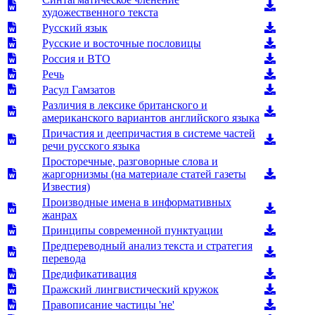
художественного текста
Русский язык
Русские и восточные пословицы
Россия и ВТО
Речь
Расул Гамзатов
Различия в лексике британского и
американского вариантов английского языка
Причастия и деепричастия в системе частей
речи русского языка
Просторечные, разговорные слова и
жаргорнизмы (на материале статей газеты
Известия)
Производные имена в информативных
жанрах
Принципы современной пунктуации
Предпереводный анализ текста и стратегия
перевода
Предификативация
Пражский лингвистический кружок
Правописание частицы 'не'