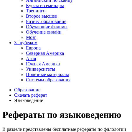
Английский по скайпу
Курсы и семинары
Тренинги
Второе высшее
Бизнес-образование
Обучающие фильмы
Обучение онлайн
Мозг
За рубежом
Европа
Северная Америка
Азия
Южная Америка
Университеты
Полезные материалы
Системы образования
Образование
Скачать реферат
Языковедение
Рефераты по языковедению
В разделе представлены бесплатные рефераты по филологии