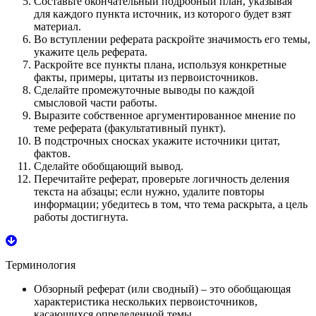
Составьте окончательный подробный план, указывая
для каждого пункта источник, из которого будет взят
материал.
Во вступлении реферата раскройте значимость его темы,
укажите цель реферата.
Раскройте все пункты плана, используя конкретные
факты, примеры, цитаты из первоисточников.
Сделайте промежуточные выводы по каждой
смысловой части работы.
Выразите собственное аргументированное мнение по
теме реферата (факультативный пункт).
В подстрочных сносках укажите источники цитат,
фактов.
Сделайте обобщающий вывод.
Перечитайте реферат, проверьте логичность деления
текста на абзацы; если нужно, удалите повторы
информации; убедитесь в том, что тема раскрыта, а цель
работы достигнута.
Терминология
Обзорный реферат
(или сводный) – это обобщающая
характеристика нескольких первоисточников,
касающихся определенной темы.