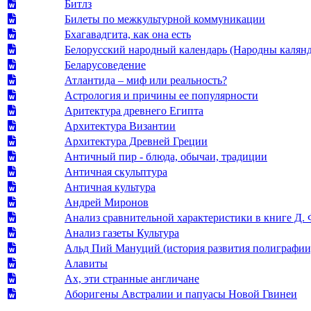
Битлз
Билеты по межкультурной коммуникации
Бхагавадгита, как она есть
Белорусский народный календарь (Народны калянд
Беларусоведение
Атлантида – миф или реальность?
Астрология и причины ее популярности
Аритектура древнего Египта
Архитектура Византии
Архитектура Древней Греции
Античный пир - блюда, обычаи, традиции
Античная скульптура
Античная культура
Андрей Миронов
Анализ сравнительной характеристики в книге Д. 
Анализ газеты Культура
Альд Пий Мануций (история развития полиграфии
Алавиты
Ах, эти странные англичане
Аборигены Австралии и папуасы Новой Гвинеи