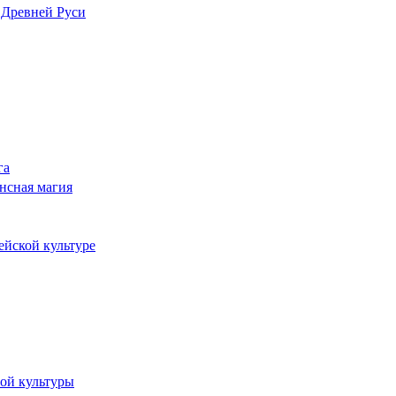
 Древней Руси
га
нсная магия
ейской культуре
ной культуры