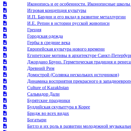
Иконопись и ее особенности. Иконописные школы
Игровая концепция культуры
И.П. Бардин и его вклад в развитие металлургии
И.Е. Репин в истории русской живописи
Греция
Городская одежда
Гербы в средние века
Европейская культура нового времени
Египетские мотивы в архитектуре Санкт-Петербур
Джордано Бруно. Герметическая традиция и ренеса
Древний Рим
Домострой (Солянка нескольких источников)
Динамика восприятия прекрасного в западноевроп
Culture of Kazakhstan
Cальвадор Дали
Бурятские праздники
Буддийская скульптура в Корее
Бридж во всех видах
Богатыри
Битлз и их роль в развитии молодежной музыкаль