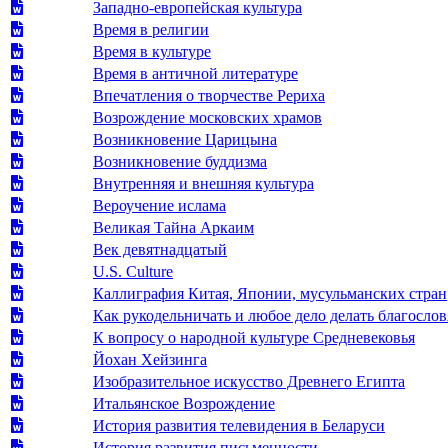
Западно-европейская культура
Время в религии
Время в культуре
Время в античной литературе
Впечатления о творчестве Рериха
Возрождение московских храмов
Возникновение Царицына
Возникновение буддизма
Внутренняя и внешняя культура
Вероучение ислама
Великая Тайна Аркаим
Век девятнадцатый
U.S. Culture
Каллиграфия Китая, Японии, мусульманских стран
Как рукодельничать и любое дело делать благослов
К вопросу о народной культуре Средневековья
Йохан Хейзинга
Изобразительное искусство Древнего Египта
Итальянское Возрождение
История развития телевидения в Беларуси
История развития письменности