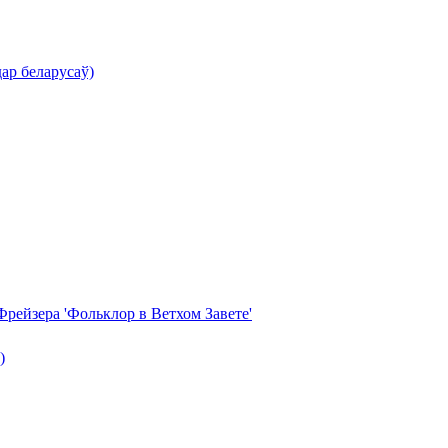
ар беларусаў)
Фрейзера 'Фольклор в Ветхом Завете'
)