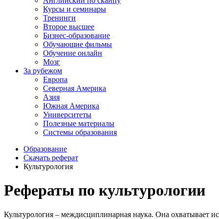
Английский по скайпу
Курсы и семинары
Тренинги
Второе высшее
Бизнес-образование
Обучающие фильмы
Обучение онлайн
Мозг
За рубежом
Европа
Северная Америка
Азия
Южная Америка
Университеты
Полезные материалы
Системы образования
Образование
Скачать реферат
Культурология
Рефераты по культурологии
Культурология – междисциплинарная наука. Она охватывает ис