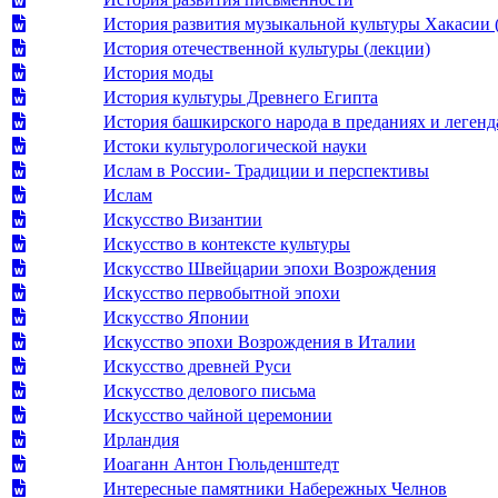
История развития музыкальной культуры Хакасии (
История отечественной культуры (лекции)
История моды
История культуры Древнего Египта
История башкирского народа в преданиях и легенд
Истоки культурологической науки
Ислам в России- Традиции и перспективы
Ислам
Искусство Византии
Искусство в контексте культуры
Искусство Швейцарии эпохи Возрождения
Искусство первобытной эпохи
Искусство Японии
Искусство эпохи Возрождения в Италии
Искусство древней Руси
Искусство делового письма
Искусство чайной церемонии
Ирландия
Иоаганн Антон Гюльденштедт
Интересные памятники Набережных Челнов