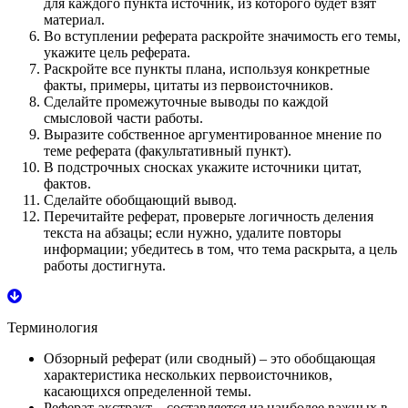
для каждого пункта источник, из которого будет взят
материал.
Во вступлении реферата раскройте значимость его темы,
укажите цель реферата.
Раскройте все пункты плана, используя конкретные
факты, примеры, цитаты из первоисточников.
Сделайте промежуточные выводы по каждой
смысловой части работы.
Выразите собственное аргументированное мнение по
теме реферата (факультативный пункт).
В подстрочных сносках укажите источники цитат,
фактов.
Сделайте обобщающий вывод.
Перечитайте реферат, проверьте логичность деления
текста на абзацы; если нужно, удалите повторы
информации; убедитесь в том, что тема раскрыта, а цель
работы достигнута.
Терминология
Обзорный реферат
(или сводный) – это обобщающая
характеристика нескольких первоисточников,
касающихся определенной темы.
Реферат-экстракт
– составляется из наиболее важных в