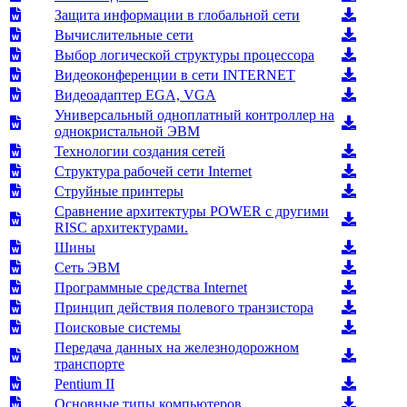
Защита информации в глобальной сети
Вычислительные сети
Выбор логической структуры процессора
Видеоконференции в сети INTERNET
Видеоадаптер EGA, VGA
Универсальный одноплатный контроллер на
однокристальной ЭВМ
Технологии создания сетей
Структура рабочей сети Internet
Струйные принтеры
Сравнение архитектуры POWER с другими
RISC архитектурами.
Шины
Сеть ЭВМ
Программные средства Internet
Принцип действия полевого транзистора
Поисковые системы
Передача данных на железнодорожном
транспорте
Pentium II
Основные типы компьютеров