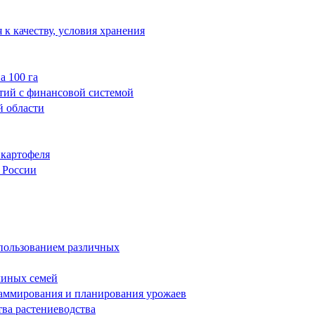
 к качеству, условия хранения
а 100 га
тий с финансовой системой
й области
 картофеля
 России
пользованием различных
линых семей
раммирования и планирования урожаев
ва растениеводства