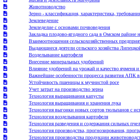
Животноводство
Зерно - классификация, характеристика, требования
Землеведение
Земледелие с основами почвоведения
Закладка плодово-ягодного сада в Омском районе н
Взаимоотношения сельскохозяйственных предприя
Выдающиеся деятели сельского хозяйства Липецко
Возделывание картофеля
Внесение минеральных удобрений
Влияние удобрений на урожай и качество ячменя и
Важнейшие особенности процесса развития АПК в
Устойчивость пшеницы к мучнистой росе
Учет затрат на производство зерна
Технология выращивания капусты
Технология выращивания и хранения лука
Технология выгонки новых сортов тюльпанов с ис
Технология возделывания картофеля
Технология разведения и содержания сильных пче
Технология производства, прогнозирования, прог
Технология производства продукции животноводст