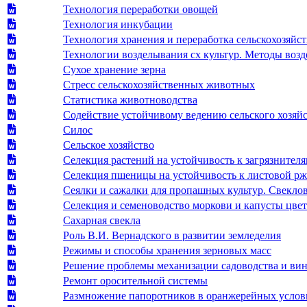
Технология переработки овощей
Технология инкубации
Технология хранения и переработка сельскохозяйс
Технологии возделывания сх культур. Методы возд
Сухое хранение зерна
Стресс сельскохозяйственных животных
Статистика животноводства
Содействие устойчивому ведению сельского хозяйс
Силос
Cельское хозяйство
Селекция растений на устойчивость к загрязните
Селекция пшеницы на устойчивость к листовой р
Сеялки и сажалки для пропашных культур. Свекло
Селекция и семеноводство моркови и капусты цве
Сахарная свекла
Роль В.И. Вернадского в развитии земледелия
Режимы и способы хранения зерновых масс
Решение проблемы механизации садоводства и вин
Ремонт оросительной системы
Размножение папоротников в оранжерейных услов