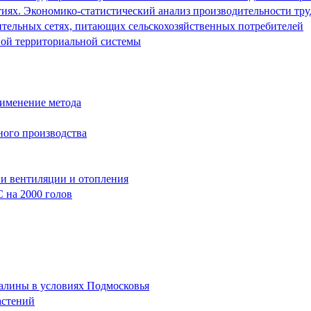
ях. Экономико-статистический анализ производительности труд
ительных сетях, питающих сельскохозяйственных потребителей
ной территориальной системы
рименение метода
ного производства
и вентиляции и отопления
 на 2000 голов
алины в условиях Подмосковья
астений