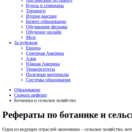
Английский по скайпу
Курсы и семинары
Тренинги
Второе высшее
Бизнес-образование
Обучающие фильмы
Обучение онлайн
Мозг
За рубежом
Европа
Северная Америка
Азия
Южная Америка
Университеты
Полезные материалы
Системы образования
Образование
Скачать реферат
Ботаника и сельское хозяйство
Рефераты по ботанике и сельс
Одна из ведущих отраслей экономики – сельское хозяйство, кот