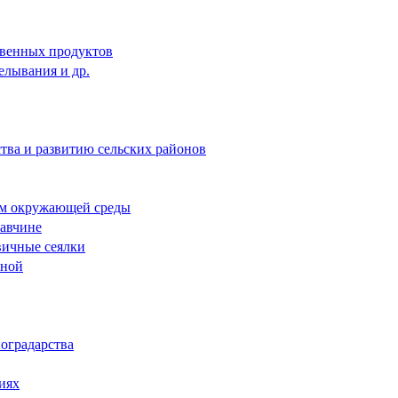
твенных продуктов
елывания и др.
тва и развитию сельских районов
лям окружающей среды
жавчине
вичные сеялки
тной
оградарства
иях