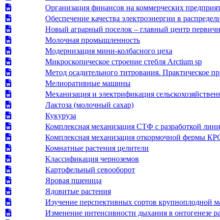
Организация финансов на коммерческих предприяти
Обеспечение качества электроэнергии в распредел
Новый аграрный поселок – главный центр первич
Молочная промышленность
Модернизация мини-колбасного цеха
Микроскопическое строение стебля Arctium sp
Метод осадительного титрования. Практическое п
Мелиоративные машины
Механизация и электрификация сельскохозяйствен
Лактоза (молочный сахар)
Кукуруза
Комплексная механизация СТФ с разработкой лини
Комплексная механизация откормочной фермы КРС
Комнатные растения целители
Классификация черноземов
Картофельный севооборот
Яровая пшеница
Ядовитые растения
Изучение перспективных сортов крупноплодной м
Изменение интенсивности дыхания в онтогенезе р