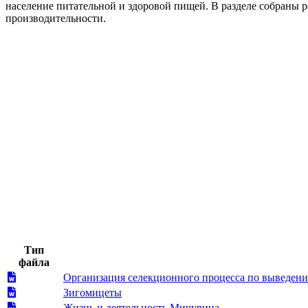
население питательной и здоровой пищей. В разделе собраны 
производительности.
Тип
файла
Организация селекционного процесса по выведени
Зигомицеты
Жизнь и деятельность Мичурина