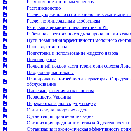
Размножение листовым черенком
Растениеводство
Расчет уборки навоза по технологии механизации
Расчет по минеральным удобрениям
Рапс, выращивание и перспективы в РБ
Работа на агрегатах по уходу за пропашными куль
Пути повышения эффективности молочного скотов
Производство зерна
Подготовка и использование жидкого навоза
Почвоведение
Почвенный покров части территории совхоза Ярце
Плодоовощные товары
Планирование потребности в тракторах. Определени
обслуживание
Пищевые растения и их свойства
Первоцветы Украины
Переработка зерна в крупу и муку
Орнитофауна плодовых садов
Организация производства зерна
Организация предпринимательской деятельности в 
Организация и экономическая эффективность прим