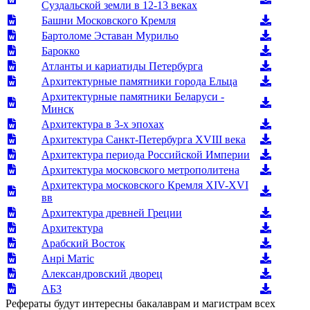
Суздальской земли в 12-13 веках
Башни Московского Кремля
Бартоломе Эставан Мурильо
Барокко
Атланты и кариатиды Петербурга
Архитектурные памятники города Ельца
Архитектурные памятники Беларуси -
Минск
Архитектура в 3-х эпохах
Архитектура Санкт-Петербурга XVIII века
Архитектура периода Российской Империи
Архитектура московского метрополитена
Архитектура московского Кремля XIV-XVI
вв
Архитектура древней Греции
Архитектура
Арабский Восток
Анрі Матіс
Александровский дворец
АБЗ
Рефераты будут интересны бакалаврам и магистрам всех