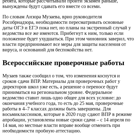
ребята, которые рассчитывали пройти экзамен раньше,
вынуждены будут сдавать его вместе со всеми.
По словам Анзора Музаева, врио руководителя
Рособрнадзора, необходимости пересматривать основные
даты ОГЭ и ЕГЭ пока нет, но планы на экстренный случай у
ведомства все же имеются. Прибегнут к ним, только если
положение будет ухудшаться. При этом чиновник заверил, что
власти предпринимают все меры для защиты населения от
вируса, и оснований для беспокойства нет.
Всероссийские проверочные работы
Музаев также сообщил о том, что изменения коснутся и
сроков сдачи ВПР. Материалы для проверочных работ у
директоров школ уже есть, а решение о переносе будут
приниматься на региональном уровне. Федеральное
ведомство ставит лишь одно общее для всех условие: до
окончания учебного года, то есть до 25 мая, проверочные
работы в 4–7 классах должны быть завершены. Для
восьмиклассников, которые в 2020 году сдают ВПР в режиме
апробации, установлены новые сроки сдачи – с 14 апреля по
14 мая, но местные власти вправе вообще отменить при
необходимости пробную аттестацию.