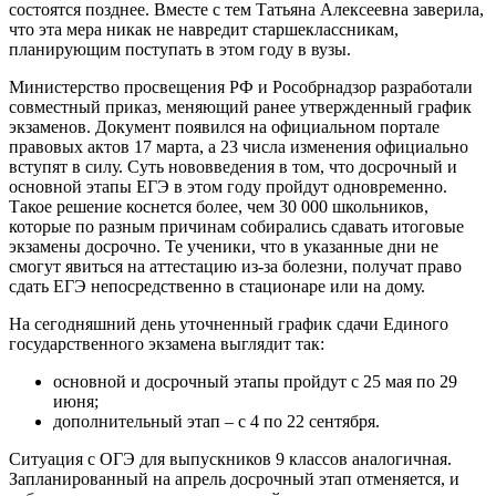
состоятся позднее. Вместе с тем Татьяна Алексеевна заверила,
что эта мера никак не навредит старшеклассникам,
планирующим поступать в этом году в вузы.
Министерство просвещения РФ и Рособрнадзор разработали
совместный приказ, меняющий ранее утвержденный график
экзаменов. Документ появился на официальном портале
правовых актов 17 марта, а 23 числа изменения официально
вступят в силу. Суть нововведения в том, что досрочный и
основной этапы ЕГЭ в этом году пройдут одновременно.
Такое решение коснется более, чем 30 000 школьников,
которые по разным причинам собирались сдавать итоговые
экзамены досрочно. Те ученики, что в указанные дни не
смогут явиться на аттестацию из-за болезни, получат право
сдать ЕГЭ непосредственно в стационаре или на дому.
На сегодняшний день уточненный график сдачи Единого
государственного экзамена выглядит так:
основной и досрочный этапы пройдут с 25 мая по 29
июня;
дополнительный этап – с 4 по 22 сентября.
Ситуация с ОГЭ для выпускников 9 классов аналогичная.
Запланированный на апрель досрочный этап отменяется, и