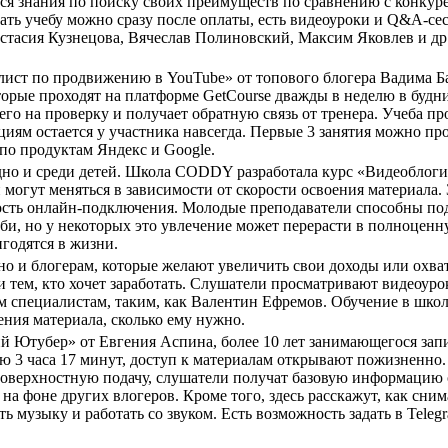
ся знания по поиску своих преимуществ по сравнению с конку
ать учебу можно сразу после оплаты, есть видеоуроки и Q&A-се
тасия Кузнецова, Вячеслав Полиновский, Максим Яковлев и др.
алист по продвижению в YouTube» от топового блогера Вадима Б
оторые проходят на платформе GetCourse дважды в неделю в будни
его на проверку и получает обратную связь от тренера. Учеба пр
циям остается у участника навсегда. Первые 3 занятия можно про
по продуктам Яндекс и Google.
но и среди детей. Школа CODDY разработала курс «Видеоблогинг
ки могут меняться в зависимости от скорости освоения материала
ность онлайн-подключения. Молодые преподаватели способны по
бби, но у некоторых это увлечение может перерасти в полноценну
игодятся в жизни.
 но и блогерам, которые желают увеличить свои доходы или охва
, и тем, кто хочет заработать. Слушатели просматривают видеоу
 специалистам, таким, как Валентин Ефремов. Обучение в школ
ения материала, сколько ему нужно.
 Ютубер» от Евгения Аспина, более 10 лет занимающегося запи
 3 часа 17 минут, доступ к материалам открывают пожизненно.
оверхностную подачу, слушатели получат базовую информацию о 
 на фоне других влогеров. Кроме того, здесь расскажут, как сн
ь музыку и работать со звуком. Есть возможность задать в Teleg