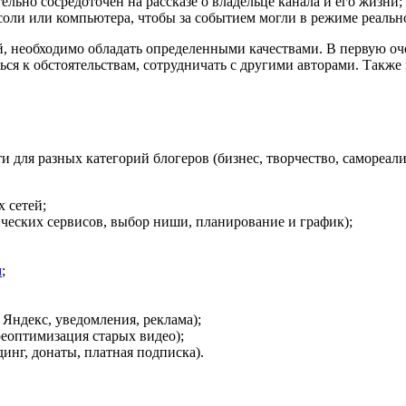
тельно сосредоточен на рассказе о владельце канала и его жизни;
нсоли или компьютера, чтобы за событием могли в режиме реаль
, необходимо обладать определенными качествами. В первую очер
ься к обстоятельствам, сотрудничать с другими авторами. Также
 для разных категорий блогеров (бизнес, творчество, самореали
 сетей;
ческих сервисов, выбор ниши, планирование и график);
м
;
 Яндекс, уведомления, реклама);
реоптимизация старых видео);
инг, донаты, платная подписка).