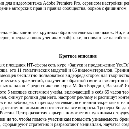
 для видеомонтажа Adobe Premiere Pro, сервисом настройки ре
дение авторских прав и правил сообщества, борьба с фишингом
енале большинства крупных образовательных площадок. Но, в о
ров, предлагающих ученикам лайфхаки, основанные на собствен
Краткое описание
ных площадок ИТ-сферы есть курс «Запуск и продвижение YouTu
есяца, это 11 тематических модулей и 85 видеоматериалов. Трени
месяцев бесплатно пользоваться видеоредактором для творчеств
ических упражнений, получение обратной связи от экспертов и р
вых каналов. Среди спикеров курса Майкл Бородин, Василий Ящу
то 5 месяцев системной учебы, включающей в себя 65 часов теор
нал, снимут ролики для него, настроят рекламу и распишут кон
 и на вебинарах с преподавателями, все знания закрепляют на п
 достаточно внимания и ответят на все вопросы. Тренеры Богда
России. Центр развития карьеры помогает выпускникам с трудо
лен на то, чтобы помочь участникам повысить узнаваемость бре
сформируют стратегию и разработают медиаплан, научатся созда