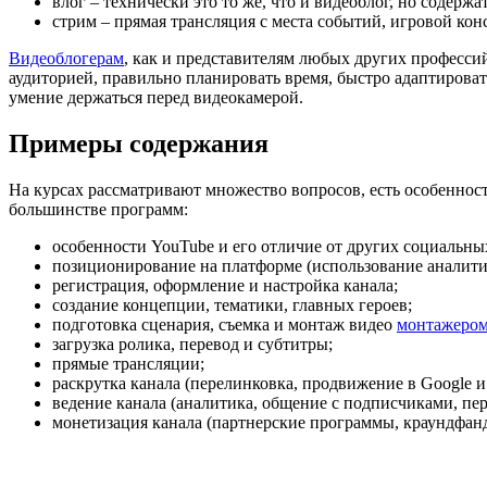
влог – технически это то же, что и видеоблог, но содержа
стрим – прямая трансляция с места событий, игровой ко
Видеоблогерам
, как и представителям любых других профессий
аудиторией, правильно планировать время, быстро адаптироват
умение держаться перед видеокамерой.
Примеры содержания
На курсах рассматривают множество вопросов, есть особенности
большинстве программ:
особенности YouTube и его отличие от других социальных
позиционирование на платформе (использование аналити
регистрация, оформление и настройка канала;
создание концепции, тематики, главных героев;
подготовка сценария, съемка и монтаж видео
монтажеро
загрузка ролика, перевод и субтитры;
прямые трансляции;
раскрутка канала (перелинковка, продвижение в Google и
ведение канала (аналитика, общение с подписчиками, пе
монетизация канала (партнерские программы, краундфанд