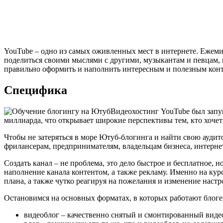
YouTube – одно из самых оживленных мест в интернете. Ежемин
поделиться своими мыслями с другими, музыкантам и певцам, 
правильно оформить и наполнить интересным и полезным контен
Специфика
Видеохостинг YouTube был запущ
миллиарда, что открывает широкие перспективы тем, кто хочет з
Чтобы не затеряться в море Ютуб-блогинга и найти свою ауди
фрилансерам, предпринимателям, владельцам бизнеса, интерне
Создать канал – не проблема, это дело быстрое и бесплатное, 
наполнение канала контентом, а также рекламу. Именно на ку
плана, а также чутко реагируя на пожелания и изменение наст
Остановимся на основных форматах, в которых работают блоге
видеоблог – качественно снятый и смонтированный видео