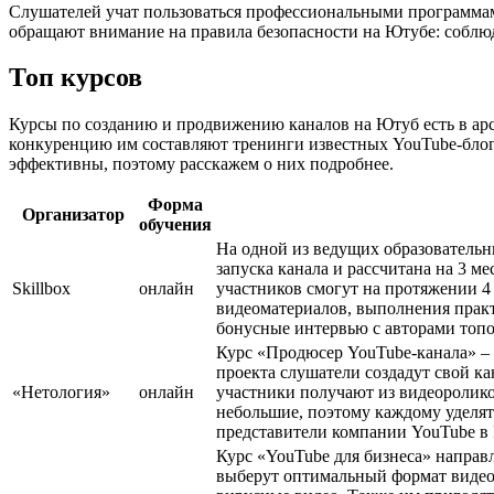
Слушателей учат пользоваться профессиональными программами
обращают внимание на правила безопасности на Ютубе: соблю
Топ курсов
Курсы по созданию и продвижению каналов на Ютуб есть в арс
конкуренцию им составляют тренинги известных YouTube-блоге
эффективны, поэтому расскажем о них подробнее.
Форма
Организатор
обучения
На одной из ведущих образователь
запуска канала и рассчитана на 3 м
Skillbox
онлайн
участников смогут на протяжении 4 
видеоматериалов, выполнения практ
бонусные интервью с авторами топо
Курс «Продюсер YouTube-канала» – э
проекта слушатели создадут свой ка
«Нетология»
онлайн
участники получают из видеороликов
небольшие, поэтому каждому уделят
представители компании YouTube в 
Курс «YouTube для бизнеса» направ
выберут оптимальный формат видео, 