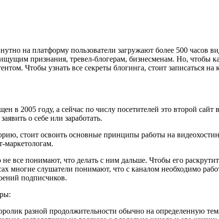
утно на платформу пользователи загружают более 500 часов виде
ищущим признания, тревел-блогерам, бизнесменам. Но, чтобы ка
том. Чтобы узнать все секреты блогинга, стоит записаться на 
ен в 2005 году, а сейчас по числу посетителей это второй сайт 
аявить о себе или заработать.
торию, стоит освоить основные принципы работы на видеохостин
т-маркетологам.
но не все понимают, что делать с ним дальше. Чтобы его раскрут
рсах многие слушатели понимают, что с каналом необходимо раб
роений подписчиков.
ры:
ролик разной продолжительности обычно на определенную темат