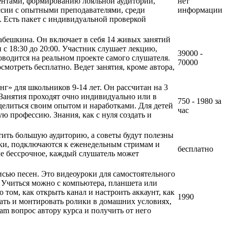
рентами, формированию лояльной аудитории,
нет
ссии с опытными преподавателями, среди
информации
 Есть пакет с индивидуальной проверкой
абешкина. Он включает в себя 14 живых занятий
 с 18:30 до 20:00. Участник слушает лекцию,
39000 -
оводится на реальном проекте самого слушателя.
70000
смотреть бесплатно. Ведет занятия, кроме автора,
» для школьников 9-14 лет. Он рассчитан на 3
. Занятия проходят очно индивидуально или в
750 - 1980 за
делиться своим опытом и наработками. Для детей
час
ю профессию. Знания, как с нуля создать и
тить большую аудиторию, а советы будут полезны
роки, подключаются к еженедельным стримам и
бесплатно
е бессрочное, каждый слушатель может
сью песен. Это видеоуроки для самостоятельного
 Учиться можно с компьютера, планшета или
том, как открыть канал и настроить аккаунт, как
1990
имать и монтировать ролики в домашних условиях,
ram вопрос автору курса и получить от него