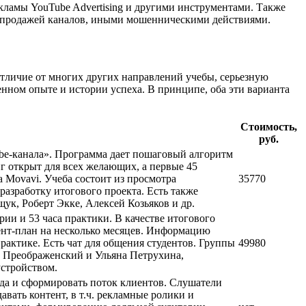
кламы YouTube Advertising и другими инструментами. Также
, продажей каналов, иными мошенническими действиями.
тличие от многих других направлений учебы, серьезную
ном опыте и истории успеха. В принципе, оба эти варианта
Стоимость,
руб.
be-канала». Программа дает пошаговый алгоритм
нг открыт для всех желающих, а первые 45
а Movavi. Учеба состоит из просмотра
35770
азработку итогового проекта. Есть также
к, Роберт Экке, Алексей Козьяков и др.
ии и 53 часа практики. В качестве итогового
тент-план на несколько месяцев. Информацию
рактике. Есть чат для общения студентов. Группы
49980
н Преображенский и Ульяна Петрухина,
устройством.
нда и сформировать поток клиентов. Слушатели
вать контент, в т.ч. рекламные ролики и