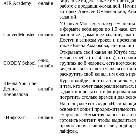
вирусные видео. Также им пригодят
AIR Academy
онлайн
работе с продакшн-командой. Начин
которых Алексей Омельянович, Анас
заданий.
У ConvertMonster есть курс «Специ
в формате вебинаров по 1,5 часа, к
ConvertMonster
онлайн
выполняет домашнее задание, сдает 
Доступ к записям уроков и презента
также Елена Амаюкова, специалист 
Открывать свой канал на Ютубе мод
месяца учебы (от 24 часов), но сро
очно,
CODDY School
группах до 8 человек, есть возмож
онлайн
ведение своего влога чаще всего хо
раскрутить свой канал, им очень пр
Курс подойдет не только новичкам,
Школа YouTube
и тем, кто хочет самореализоваться
Дениса
онлайн
задают вопросы сертифицированным
Коновалова
потратить столько времени для осво
На площадке есть курс «Начинающий
освоения общей продолжительностью
смартфона. Несмотря на несколько п
«ИнфоХит»
онлайн
готовить контент, чтобы выделиться
правильно выставлять свет, подбират
лайфхак.