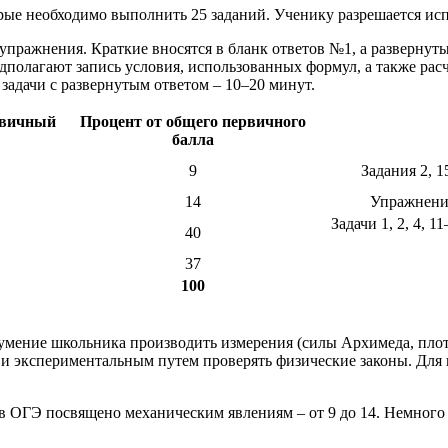
торые необходимо выполнить 25 заданий. Ученику разрешается и
упражнения. Краткие вносятся в бланк ответов №1, а развернуты
дполагают запись условия, использованных формул, а также рас
 задачи с развернутым ответом – 10–20 минут.
рвичный
Процент от общего первичного
балла
9
Задания 2, 1
14
Упражнения
Задачи 1, 2, 4, 
40
37
100
 умение школьника производить измерения (силы Архимеда, плот
ы и экспериментальным путем проверять физические законы. Для
й в ОГЭ посвящено механическим явлениям – от 9 до 14. Немног