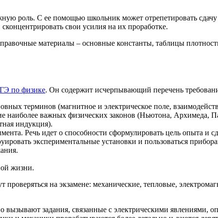
ную роль. С ее помощью школьник может отрепетировать сдачу
 сконцентрировать свои усилия на их проработке.
правочные материалы – основные константы, таблицы плотности
ГЭ по физике
. Он содержит исчерпывающий перечень требовани
вных терминов (магнитное и электрическое поле, взаимодействи
е наиболее важных физических законов (Ньютона, Архимеда, Пас
тная индукция).
мента. Речь идет о способности сформулировать цель опыта и сд
труировать экспериментальные установки и пользоваться прибо
ания.
ной жизни.
ут проверяться на экзамене: механические, тепловые, электром
о вызывают задания, связанные с электрическими явлениями, оп