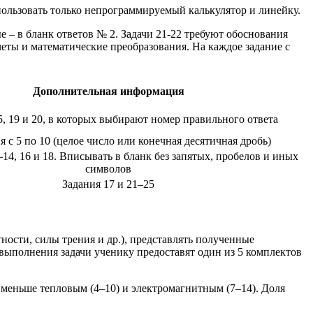
спользовать только непрограммируемый калькулятор и линейку.
е – в бланк ответов № 2. Задачи 21-22 требуют обоснования
четы и математические преобразования. На каждое задание с
Дополнительная информация
5, 19 и 20, в которых выбирают номер правильного ответа
 с 5 по 10 (целое число или конечная десятичная дробь)
11–14, 16 и 18. Вписывать в бланк без запятых, пробелов и иных
символов
Задания 17 и 21–25
ности, силы трения и др.), представлять полученные
 выполнения задачи ученику предоставят один из 5 комплектов
о меньше тепловым (4–10) и электромагнитным (7–14). Доля