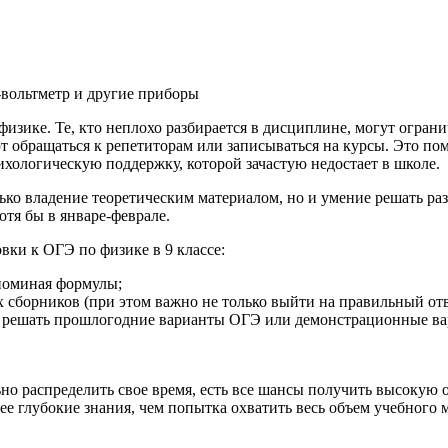
физике. Те, кто неплохо разбирается в дисциплине, могут огра
 обращаться к репетиторам или записываться на курсы. Это пом
хологическую поддержку, которой зачастую недостает в школе.
олько владение теоретическим материалом, но и умение решать р
отя бы в январе-феврале.
вки к ОГЭ по физике в 9 классе:
апоминая формулы;
 сборников (при этом важно не только выйти на правильный отв
ать решать прошлогодние варианты ОГЭ или демонстрационные 
о распределить свое время, есть все шансы получить высокую 
ее глубокие знания, чем попытка охватить весь объем учебного м