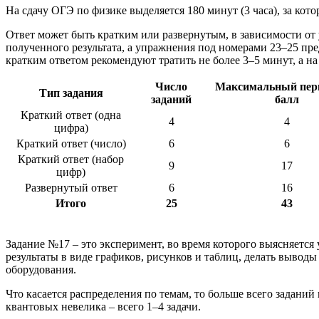
На сдачу ОГЭ по физике выделяется 180 минут (3 часа), за ко
Ответ может быть кратким или развернутым, в зависимости от 
полученного результата, а упражнения под номерами 23–25 пре
кратким ответом рекомендуют тратить не более 3–5 минут, а на
Число
Максимальный пе
Тип задания
заданий
балл
Краткий ответ (одна
4
4
цифра)
Краткий ответ (число)
6
6
Краткий ответ (набор
9
17
цифр)
Развернутый ответ
6
16
Итого
25
43
Задание №17 – это эксперимент, во время которого выясняется
результаты в виде графиков, рисунков и таблиц, делать вывод
оборудования.
Что касается распределения по темам, то больше всего задани
квантовых невелика – всего 1–4 задачи.