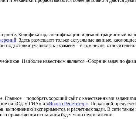
ики и механики прорабатываются более детально и даются девят
тернете. Кодификатор, спецификацию и демонстрационный вариа
змерений
. Здесь размещают только актуальные данные, касающиес
ии подготовки учащихся к экзамену – в том числе, относительн
чебников. Наиболее известным является «Сборник задач по физи
. Главное – подобрать хороший сайт с качественными задания
ание на «Сдам ГИА» и
«ЯндексРепетитор»
. По каждой предусмо
ков, выполнению экспериментов и расчетных задач. В сети такж
ого прохождения испытания будет явно недостаточно.