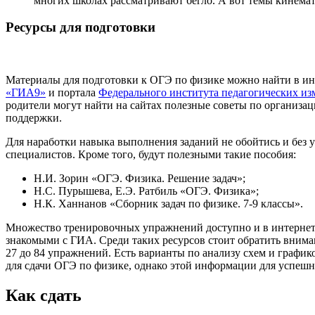
многих школах рассматривают бегло. А вот темы кинемат
Ресурсы для подготовки
Материалы для подготовки к ОГЭ по физике можно найти в ин
«ГИА9»
и портала
Федерального института педагогических и
родители могут найти на сайтах полезные советы по организац
поддержки.
Для наработки навыка выполнения заданий не обойтись и без у
специалистов. Кроме того, будут полезными такие пособия:
Н.И. Зорин «ОГЭ. Физика. Решение задач»;
Н.С. Пурышева, Е.Э. Ратбиль «ОГЭ. Физика»;
Н.К. Ханнанов «Сборник задач по физике. 7-9 классы».
Множество тренировочных упражнений доступно и в интернете
знакомыми с ГИА. Среди таких ресурсов стоит обратить вним
27 до 84 упражнений. Есть варианты по анализу схем и графи
для сдачи ОГЭ по физике, однако этой информации для успешн
Как сдать