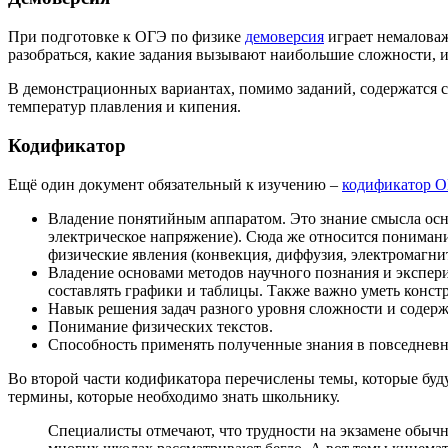
При подготовке к ОГЭ по физике
демоверсия
играет немаловаж
разобраться, какие задания вызывают наибольшие сложности, и
В демонстрационных вариантах, помимо заданий, содержатся с
температур плавления и кипения.
Кодификатор
Ещё один документ обязательный к изучению –
кодификатор О
Владение понятийным аппаратом. Это знание смысла осно
электрическое напряжение). Сюда же относится понимани
физические явления (конвекция, диффузия, электромагни
Владение основами методов научного познания и экспери
составлять графики и таблицы. Также важно уметь конс
Навык решения задач разного уровня сложности и содерж
Понимание физических текстов.
Способность применять полученные знания в повседнев
Во второй части кодификатора перечислены темы, которые буд
термины, которые необходимо знать школьнику.
Специалисты отмечают, что трудности на экзамене обычн