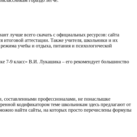
иклассникам гораздо легче.
нт лучше всего скачать с официальных ресурсов: сайта
я итоговой аттестации. Также учителя, школьники и их
о режима учебы и отдыха, питания и психологической
ке 7-9 класс» В.И. Лукашика – его рекомендует большинство
ми, составленными профессионалами, не понаслышке
тренной кодификатором теме школьникам здесь предлагают от
е можно найти сайты, на которых просто перечислены формулы