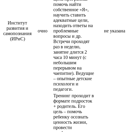
помочь найти
собственное «Я»,
научить ставить
адекватные цели,
Институт
находить ответы на
развития и
очно
проблемные
не указана
самопознания
вопросы и др.
(ИРиС)
Встречи проходят
раз в неделю,
занятие длится 2
часа 10 минут (с
небольшим
перерывом на
чаепитие). Ведущие
– опытные детские
психологи и
педагоги.
Тренинг проходит в
формате подросток
+ родитель. Его
цель – помочь
ребенку осознать
ценность жизни,
провести