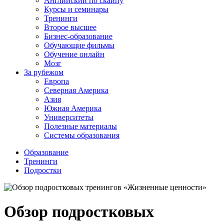
Английский по скайпу
Курсы и семинары
Тренинги
Второе высшее
Бизнес-образование
Обучающие фильмы
Обучение онлайн
Мозг
За рубежом
Европа
Северная Америка
Азия
Южная Америка
Университеты
Полезные материалы
Системы образования
Образование
Тренинги
Подростки
Обзор подростковых