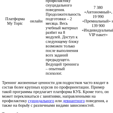
профилактику
сиуцидального
7 380
поведения.
«Автономный»,
Продолжительность
19 990
Платформа
подготовки – 2
онлайн
«Премиальный» 
My Topic
месяца. Весь
139 900
учебный материал
«Индивидуальны
разбит на 8
VIP пакет»
модулей. Доступ к
следующему блоку
возможен только
после выполнения
всех заданий
предыдущего.
Ведущий тренинга
– опытный
психолог.
Тренинг жизненные ценности для подростков часто входит в
состав более крупных курсов по профориентации. Пример
такой программы предлагает платформа КУБ. Кроме того, он
может перекликаться с занятиями, направленными на
профилактику
суицидального
или
девиантного
поведения, а
также на борьбу с различными видами зависимостей.