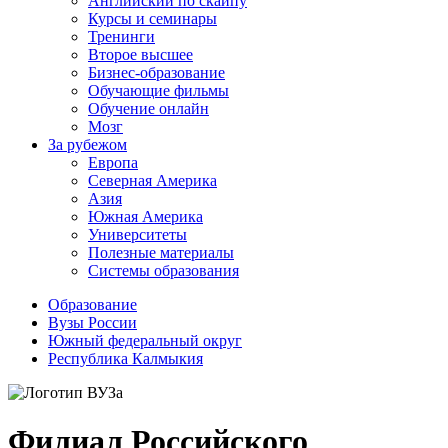
Английский по скайпу
Курсы и семинары
Тренинги
Второе высшее
Бизнес-образование
Обучающие фильмы
Обучение онлайн
Мозг
За рубежом
Европа
Северная Америка
Азия
Южная Америка
Университеты
Полезные материалы
Системы образования
Образование
Вузы России
Южный федеральный округ
Республика Калмыкия
Филиал Российского