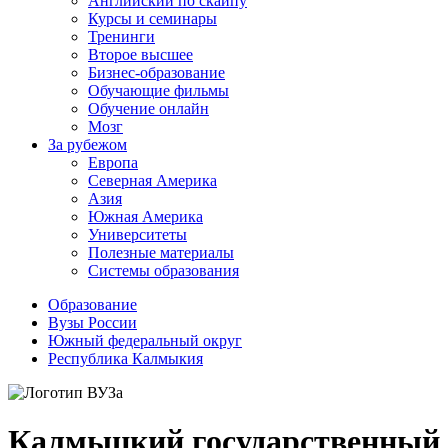
Английский по скайпу
Курсы и семинары
Тренинги
Второе высшее
Бизнес-образование
Обучающие фильмы
Обучение онлайн
Мозг
За рубежом
Европа
Северная Америка
Азия
Южная Америка
Университеты
Полезные материалы
Системы образования
Образование
Вузы России
Южный федеральный округ
Республика Калмыкия
Калмыцкий государственный