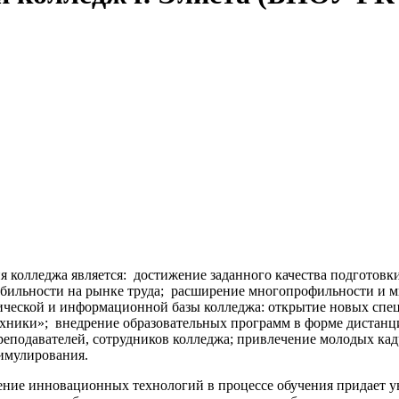
я колледжа является: достижение заданного качества подгото
бильности на рынке труда; расширение многопрофильности и 
нической и информационной базы колледжа: открытие новых спе
хники»; внедрение образовательных программ в форме дистанц
реподавателей, сотрудников колледжа; привлечение молодых ка
имулирования.
ние инновационных технологий в процессе обучения придает ув