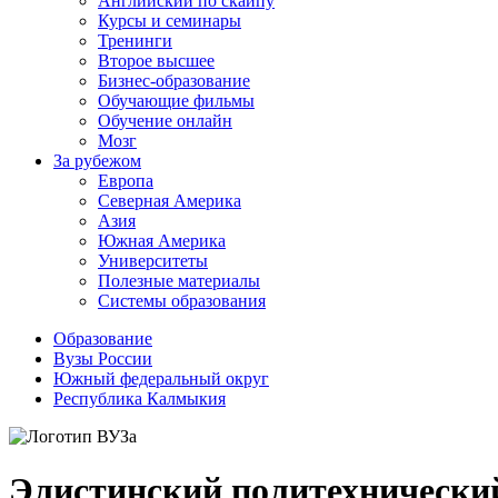
Английский по скайпу
Курсы и семинары
Тренинги
Второе высшее
Бизнес-образование
Обучающие фильмы
Обучение онлайн
Мозг
За рубежом
Европа
Северная Америка
Азия
Южная Америка
Университеты
Полезные материалы
Системы образования
Образование
Вузы России
Южный федеральный округ
Республика Калмыкия
Элистинский политехнически