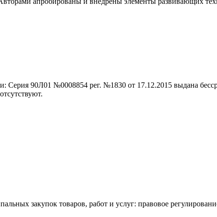
вторами апробированы и внедрены элементы развивающих техно
и: Серия 90Л01 №0008854 рег. №1830 от 17.12.2015 выдана бесс
отсутствуют.
альных закупок товаров, работ и услуг: правовое регулирование