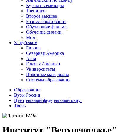
Английский по скайпу
Курсы и семинары
Тренинги
Второе высшее
Бизнес-образование
Обучающие фильмы
Обучение онлайн
Мозг
За рубежом
Европа
Северная Америка
Азия
Южная Америка
Университеты
Полезные материалы
Системы образования
Образование
Вузы России
Центральный федеральный округ
Тверь
Институт "Верхневолжье"