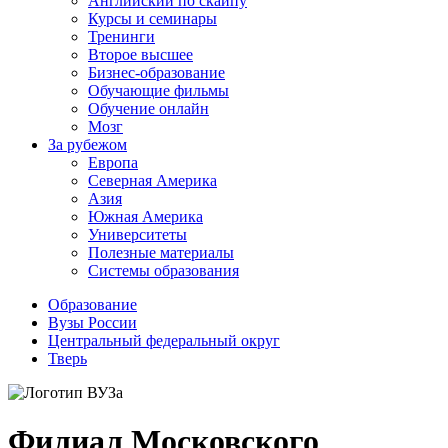
Английский по скайпу
Курсы и семинары
Тренинги
Второе высшее
Бизнес-образование
Обучающие фильмы
Обучение онлайн
Мозг
За рубежом
Европа
Северная Америка
Азия
Южная Америка
Университеты
Полезные материалы
Системы образования
Образование
Вузы России
Центральный федеральный округ
Тверь
Филиал Московского