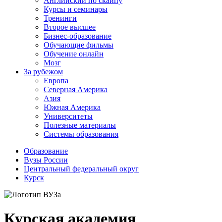
Английский по скайпу
Курсы и семинары
Тренинги
Второе высшее
Бизнес-образование
Обучающие фильмы
Обучение онлайн
Мозг
За рубежом
Европа
Северная Америка
Азия
Южная Америка
Университеты
Полезные материалы
Системы образования
Образование
Вузы России
Центральный федеральный округ
Курск
Курская академия