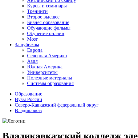
Английский по скайпу
Курсы и семинары
Тренинги
Второе высшее
Бизнес-образование
Обучающие фильмы
Обучение онлайн
Мозг
За рубежом
Европа
Северная Америка
Азия
Южная Америка
Университеты
Полезные материалы
Системы образования
Образование
Вузы России
Северо-Кавказский федеральный округ
Владикавказ
Владикавказский колледж эле