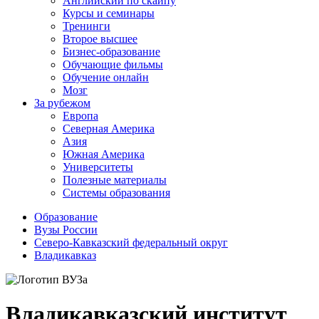
Английский по скайпу
Курсы и семинары
Тренинги
Второе высшее
Бизнес-образование
Обучающие фильмы
Обучение онлайн
Мозг
За рубежом
Европа
Северная Америка
Азия
Южная Америка
Университеты
Полезные материалы
Системы образования
Образование
Вузы России
Северо-Кавказский федеральный округ
Владикавказ
Владикавказский институт