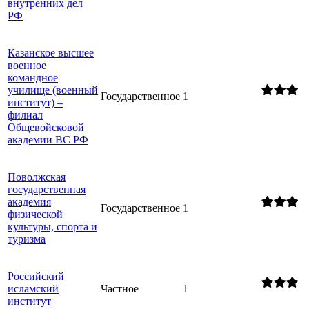
внутренних дел
РФ
Казанское высшее
военное
командное
училище (военный
Государственное
1
институт) –
филиал
Общевойсковой
академии ВС РФ
Поволжская
государственная
академия
Государственное
1
физической
культуры, спорта и
туризма
Российский
исламский
Частное
1
институт