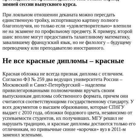
зимней сессии выпускного курса.
При лояльном отношении деканата можно пересдать
единственную тройку, испортившую картину полного
благополучия, но только если «удовлетворительно» влепили
не на экзамене по профильному предмету. К примеру, второй
шанс вполне могут предоставить талантливому математику,
завалившему французский язык, но не филологу – будущему
переводчику или преподавателю иностранного.
Не все красные дипломы – красные
Красная обложка не всегда признак диплома с отличием.
Согласно ФЗ № 259 два ведущих университета России –
Московский и Санкт-Петербургский – наделены
привилегированными полномочиями вручать своим
выпускникам дипломы собственного формата, причем они
считаются соответствующими государственному стандарту. У
всех документов о высшем образовании, которые СПбГУ
выдает с 2010 года, обложки бордового цвета, независимо от
успеваемости студентов, их получивших. МГУ решил не
нарушать традицию, и красные дипломы достаются только его
отличникам, но привычные синие «корочки» вуз в 2011-м
заменил зелеными.