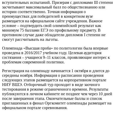
вступительных испытаний. Призерам с дипломами III степени
засчитывают максимальный балл по обществознанию или
истории соответственно. Точная информация о
преимуществах для победителей в конкретном вузе
размещается на официальном сайте учреждения. Важное
условие – подтвердить свой олимпийский результат как
минимум 75 баллами ЕГЭ по профильному предмету. В
противном случае даже обладатели дипломов I степени не
смогут рассчитывать на льготы.
Олимпиада «Высшая проба» по политологии была впервые
проведена в 2016/2017 учебном году. Целевая аудитория
состязания – учащиеся 9–11 классов, проявляющие интерес к
проблемам современной политики.
Регистрация на олимпиаду начинается 1 октября и длится до
середины ноября. Информация о расписании проведения
следующих этапов размещается на корпоративном портале
НИУ ВШЭ. Отборочный тур проходит в виде заочного
тестирования в режиме ограниченного времени. Результаты
публикуются в личном кабинете не позднее чем через 10 дней
после завершения этапа. Окончательные баллы и список
приглашенных в финал Оргкомитет олимпиады размещает на
официальном портале соревнования.