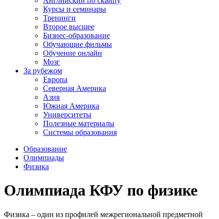
Английский по скайпу
Курсы и семинары
Тренинги
Второе высшее
Бизнес-образование
Обучающие фильмы
Обучение онлайн
Мозг
За рубежом
Европа
Северная Америка
Азия
Южная Америка
Университеты
Полезные материалы
Системы образования
Образование
Олимпиады
Физика
Олимпиада КФУ по физике
Физика – один из профилей межрегиональной предметной