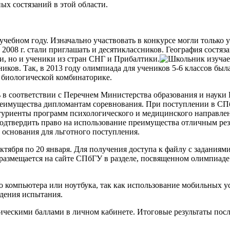
ых состязаний в этой области.
чебном году. Изначально участвовать в конкурсе могли только 
с 2008 г. стали приглашать и десятиклассников. География состя
и, но и ученики из стран СНГ и Прибалтики.
иков. Так, в 2013 году олимпиада для учеников 5-6 классов был
о биологической комбинаторике.
в соответствии с Перечнем Министерства образования и науки 
реимущества дипломантам соревнования. При поступлении в СПб
туриенты программ психологического и медицинского направле
твердить право на использование преимущества отличным резу
е основания для льготного поступления.
ктября по 20 января. Для получения доступа к файлу с задания
 размещается на сайте СПбГУ в разделе, посвященном олимпиаде
 компьютера или ноутбука, так как использование мобильных ус
ждения испытания.
ническими баллами в личном кабинете. Итоговые результаты пос