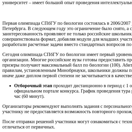
университет – имеет большой опыт проведения интеллектуальн
Первая олимпиада СПбГУ по биологии состоялась в 2006/2007 у
Петербурга. В следующем году это ограничение было снято, а 
заинтересованность проявляют не только российские школьник
совершенствовала формат, добавляя модули для младших участн
разработали расчетные задачи вместо стандартных вопросов п
Сегодня олимпиада СПбГУ по биологии имеет первый уровень 
организации. Многие российские вузы готовы предоставить п
призеры получают максимальный балл по биологии (100). Аби
правилам, установленным Минобрнауки, школьники должны под
иначе даже диплом первой степени не засчитывается в качеств
Отборочный этап
проходит дистанционно в период с 1 о
официальном портале конкурса. График проведения тура
час (60 минут).
Организаторы рекомендуют выполнять задания с персонального
участнику не предоставляется возможность повторного прохо
После отправки решений участники могут ознакомиться с тех
отличаться от первичных.