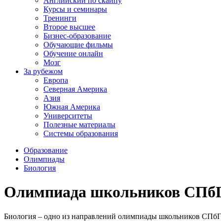
Английский по скайпу
Курсы и семинары
Тренинги
Второе высшее
Бизнес-образование
Обучающие фильмы
Обучение онлайн
Мозг
За рубежом
Европа
Северная Америка
Азия
Южная Америка
Университеты
Полезные материалы
Системы образования
Образование
Олимпиады
Биология
Олимпиада школьников СПбГ
Биология – одно из направлений олимпиады школьников СПбГУ.