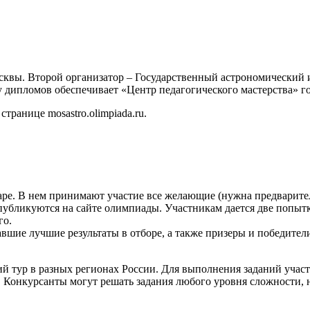
квы. Второй организатор – Государственный астрономический 
 дипломов обеспечивает «Центр педагогического мастерства» г
ранице mosastro.olimpiada.ru.
аре. В нем принимают участие все желающие (нужна предварител
 публикуются на сайте олимпиады. Участникам дается две попыт
го.
вшие лучшие результаты в отборе, а также призеры и победители
кий тур в разных регионах России. Для выполнения заданий уча
 Конкурсанты могут решать задания любого уровня сложности, н