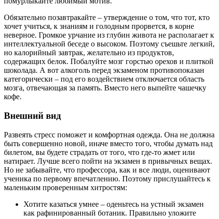
помурлыкайте любимый мотив.
Обязательно позавтракайте – утверждение о том, что тот, кто
хочет учиться, к знаниям и голодным прорвется, в корне
неверное. Громкое урчание из глубин живота не располагает к
интеллектуальной беседе о высоком. Поэтому съешьте легкий,
но калорийный завтрак, желательно из продуктов,
содержащих белок. Побалуйте мозг горстью орехов и плиткой
шоколада. А вот алкоголь перед экзаменом противопоказан
категорически – под его воздействием отключается область
мозга, отвечающая за память. Вместо него выпейте чашечку
кофе.
Внешний вид
Развеять стресс поможет и комфортная одежда. Она не должна
быть совершенно новой, иначе вместо того, чтобы думать над
билетом, вы будете страдать от того, что где-то жмет или
натирает. Лучше всего пойти на экзамен в привычных вещах.
Но не забывайте, что профессора, как и все люди, оценивают
ученика по первому впечатлению. Поэтому прислушайтесь к
маленьким проверенным хитростям:
Хотите казаться умнее – оденьтесь на устный экзамен
как рафинированный ботаник. Правильно уложите