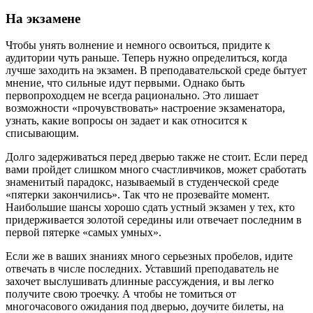
На экзамене
Чтобы унять волнение и немного освоиться, придите к
аудитории чуть раньше. Теперь нужно определиться, когда
лучше заходить на экзамен. В преподавательской среде бытует
мнение, что сильные идут первыми. Однако быть
первопроходцем не всегда рационально. Это лишает
возможности «прочувствовать» настроение экзаменатора,
узнать, какие вопросы он задает и как относится к
списывающим.
Долго задерживаться перед дверью также не стоит. Если перед
вами пройдет слишком много счастливчиков, может сработать
знаменитый парадокс, называемый в студенческой среде
«пятерки закончились». Так что не прозевайте момент.
Наибольшие шансы хорошо сдать устный экзамен у тех, кто
придерживается золотой середины или отвечает последним в
первой пятерке «самых умных».
Если же в ваших знаниях много серьезных пробелов, идите
отвечать в числе последних. Уставший преподаватель не
захочет выслушивать длинные рассуждения, и вы легко
получите свою троечку. А чтобы не томиться от
многочасового ожидания под дверью, доучите билеты, на