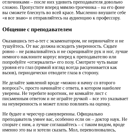
отличниками – после них удивить преподавателя довольно
сложно. Пропустите вперед мямлю-троечника – на его фоне
вы сможете блеснуть во всей красе. Мысленно внушите себе
«я все знаю» и отправляйтесь на аудиенцию к профессору.
Общение с преподавателем
Оказавшись тет-а-тет с экзаменатором, не нервничайте и не
тушуйтесь. От вас должна исходить уверенность. Сядьте
ровно – не разваливайтесь и не скрещивайте рук и ног, лучше
немного наклоните корпус вперед к преподавателю или
попробуйте «отзеркалить» его позу. Смотрите чуть выше
уровня его глаз (прямой взгляд всегда расценивается как
вызов), периодически отводите глаза в сторону.
Не делайте заявлений вроде «можно я начну со второго
вопроса?», просто начинайте с ответа, в котором наиболее
уверены. Не теребите воротник, не комкайте лист с
письменным ответом и не играйте ручкой – все это указывает
на неуверенность и может плохо повлиять на оценку.
Не будьте и чересчур самоуверенны. Официально
преподаватель умнее вас, особенно если он – доктор наук. Не
спорьте с ним, а лучше соглашайтесь – с таким видом, вроде
именно это вы и хотели сказать. Мол, переволновались,