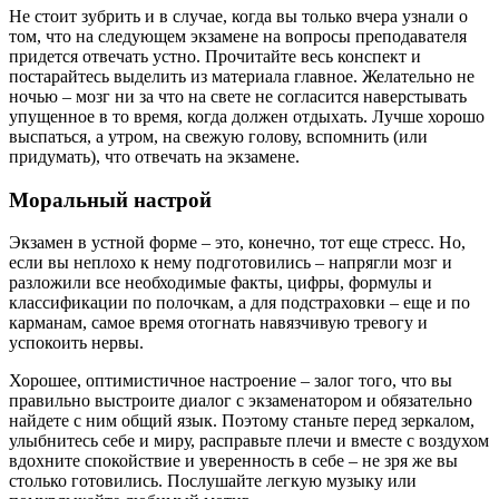
Не стоит зубрить и в случае, когда вы только вчера узнали о
том, что на следующем экзамене на вопросы преподавателя
придется отвечать устно. Прочитайте весь конспект и
постарайтесь выделить из материала главное. Желательно не
ночью – мозг ни за что на свете не согласится наверстывать
упущенное в то время, когда должен отдыхать. Лучше хорошо
выспаться, а утром, на свежую голову, вспомнить (или
придумать), что отвечать на экзамене.
Моральный настрой
Экзамен в устной форме – это, конечно, тот еще стресс. Но,
если вы неплохо к нему подготовились – напрягли мозг и
разложили все необходимые факты, цифры, формулы и
классификации по полочкам, а для подстраховки – еще и по
карманам, самое время отогнать навязчивую тревогу и
успокоить нервы.
Хорошее, оптимистичное настроение – залог того, что вы
правильно выстроите диалог с экзаменатором и обязательно
найдете с ним общий язык. Поэтому станьте перед зеркалом,
улыбнитесь себе и миру, расправьте плечи и вместе с воздухом
вдохните спокойствие и уверенность в себе – не зря же вы
столько готовились. Послушайте легкую музыку или