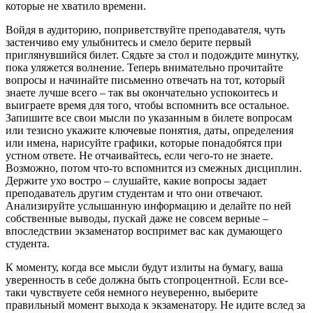
которые не хватило времени.
Войдя в аудиторию, поприветствуйте преподавателя, чуть
застенчиво ему улыбнитесь и смело берите первый
приглянувшийся билет. Сядьте за стол и подождите минутку,
пока уляжется волнение. Теперь внимательно прочитайте
вопросы и начинайте письменно отвечать на тот, который
знаете лучше всего – так вы окончательно успокоитесь и
выиграете время для того, чтобы вспомнить все остальное.
Запишите все свои мысли по указанным в билете вопросам
или тезисно укажите ключевые понятия, даты, определения
или имена, нарисуйте графики, которые понадобятся при
устном ответе. Не отчаивайтесь, если чего-то не знаете.
Возможно, потом что-то вспомнится из смежных дисциплин.
Держите ухо востро – слушайте, какие вопросы задает
преподаватель другим студентам и что они отвечают.
Анализируйте услышанную информацию и делайте по ней
собственные выводы, пускай даже не совсем верные –
впоследствии экзаменатор воспримет вас как думающего
студента.
К моменту, когда все мысли будут излиты на бумагу, ваша
уверенность в себе должна быть стопроцентной. Если все-
таки чувствуете себя немного неуверенно, выберите
правильный момент выхода к экзаменатору. Не идите вслед за