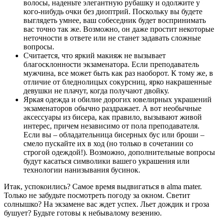
волосы, наденьте элегантную рубашку и одолжите у
кого-нибудь очки без диоптрий. Поскольку вы будете
выглядеть умнее, ваш собеседник будет воспринимать
вас точно так же. Возможно, он даже простит некоторые
неточности в ответе или не станет задавать сложные
вопросы.
Считается, что яркий макияж не вызывает
благосклонности экзаменатора. Если преподаватель
мужчина, все может быть как раз наоборот. К тому же, в
отличие от бледнолицых сокурсниц, ярко накрашенные
девушки не плачут, когда получают двойку.
Яркая одежда и обилие дорогих ювелирных украшений
экзаменаторов обычно раздражает. А вот необычные
аксессуары из бисера, как правило, вызывают живой
интерес, причем независимо от пола преподавателя.
Если вы – обладательница бисерных бус или броши –
смело пускайте их в ход (но только в сочетании со
строгой одеждой!). Возможно, дополнительные вопросы
будут касаться символики вашего украшения или
технологии нанизывания бусинок.
Итак, успокоились? Самое время выдвигаться в alma mater.
Только не забудьте посмотреть погоду за окном. Светит
солнышко? На экзамене вас ждет успех. Льет дождик и гроза
бушует? Будьте готовы к небывалому везению.