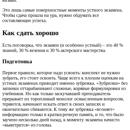
визави.
Это лишь самые поверхностные моменты устного экзамена.
Чтобы сдача прошла на ура, нужно обдумать все
составляющие успеха.
Как сдать хорошо
Есть поговорка, что экзамен (и особенно устный) – это 40 %
знаний, 30 % везения и 30 % актерского мастерства.
Подготовка
Первое правило, которое надо усвоить: конспект не нужно
зубрить, его стоит освоить. Чаще всего к плохим оценкам на
устных экзаменах приводит именно зубрежка. «Зубрилки» без
запинки оттарабанивают сложные, корявые формулировки из
учебников. Но как только заскучавший преподаватель
прерывает их торопливый монолог осмысленным вопросом,
теряются, начинают искать ответ в своих записях и
окончательно сбиваются. К тому же зубрежка «вгоняет»
информацию только в краткосрочную память, и то, что было
заучено несколько дней назад, к моменту экзамена начисто
«выветрится» из головы.