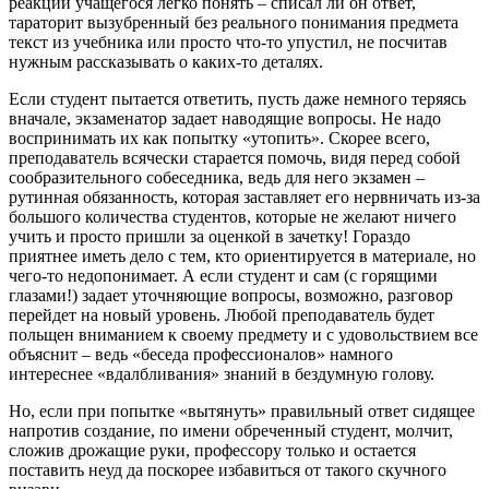
реакции учащегося легко понять – списал ли он ответ,
тараторит вызубренный без реального понимания предмета
текст из учебника или просто что-то упустил, не посчитав
нужным рассказывать о каких-то деталях.
Если студент пытается ответить, пусть даже немного теряясь
вначале, экзаменатор задает наводящие вопросы. Не надо
воспринимать их как попытку «утопить». Скорее всего,
преподаватель всячески старается помочь, видя перед собой
сообразительного собеседника, ведь для него экзамен –
рутинная обязанность, которая заставляет его нервничать из-за
большого количества студентов, которые не желают ничего
учить и просто пришли за оценкой в зачетку! Гораздо
приятнее иметь дело с тем, кто ориентируется в материале, но
чего-то недопонимает. А если студент и сам (с горящими
глазами!) задает уточняющие вопросы, возможно, разговор
перейдет на новый уровень. Любой преподаватель будет
польщен вниманием к своему предмету и с удовольствием все
объяснит – ведь «беседа профессионалов» намного
интереснее «вдалбливания» знаний в бездумную голову.
Но, если при попытке «вытянуть» правильный ответ сидящее
напротив создание, по имени обреченный студент, молчит,
сложив дрожащие руки, профессору только и остается
поставить неуд да поскорее избавиться от такого скучного