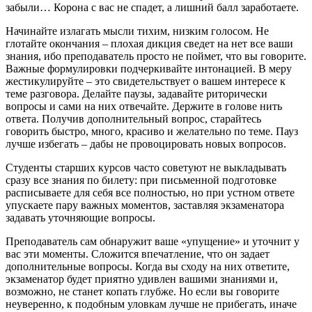
забыли… Корона с вас не спадет, а лишний балл заработаете.
Начинайте излагать мысли тихим, низким голосом. Не
глотайте окончания – плохая дикция сведет на нет все ваши
знания, ибо преподаватель просто не поймет, что вы говорите.
Важные формулировки подчеркивайте интонацией. В меру
жестикулируйте – это свидетельствует о вашем интересе к
теме разговора. Делайте паузы, задавайте риторически
вопросы и сами на них отвечайте. Держите в голове нить
ответа. Получив дополнительный вопрос, старайтесь
говорить быстро, много, красиво и желательно по теме. Пауз
лучше избегать – дабы не провоцировать новых вопросов.
Студенты старших курсов часто советуют не выкладывать
сразу все знания по билету: при письменной подготовке
расписываете для себя все полностью, но при устном ответе
упускаете пару важных моментов, заставляя экзаменатора
задавать уточняющие вопросы.
Преподаватель сам обнаружит ваше «упущение» и уточнит у
вас эти моменты. Сложится впечатление, что он задает
дополнительные вопросы. Когда вы сходу на них ответите,
экзаменатор будет приятно удивлен вашими знаниями и,
возможно, не станет копать глубже. Но если вы говорите
неуверенно, к подобным уловкам лучше не прибегать, иначе