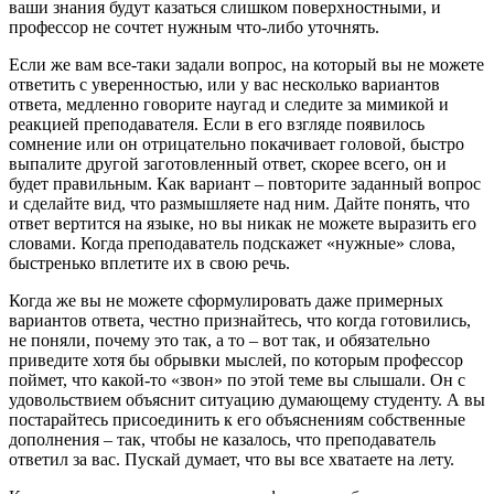
ваши знания будут казаться слишком поверхностными, и
профессор не сочтет нужным что-либо уточнять.
Если же вам все-таки задали вопрос, на который вы не можете
ответить с уверенностью, или у вас несколько вариантов
ответа, медленно говорите наугад и следите за мимикой и
реакцией преподавателя. Если в его взгляде появилось
сомнение или он отрицательно покачивает головой, быстро
выпалите другой заготовленный ответ, скорее всего, он и
будет правильным. Как вариант – повторите заданный вопрос
и сделайте вид, что размышляете над ним. Дайте понять, что
ответ вертится на языке, но вы никак не можете выразить его
словами. Когда преподаватель подскажет «нужные» слова,
быстренько вплетите их в свою речь.
Когда же вы не можете сформулировать даже примерных
вариантов ответа, честно признайтесь, что когда готовились,
не поняли, почему это так, а то – вот так, и обязательно
приведите хотя бы обрывки мыслей, по которым профессор
поймет, что какой-то «звон» по этой теме вы слышали. Он с
удовольствием объяснит ситуацию думающему студенту. А вы
постарайтесь присоединить к его объяснениям собственные
дополнения – так, чтобы не казалось, что преподаватель
ответил за вас. Пускай думает, что вы все хватаете на лету.