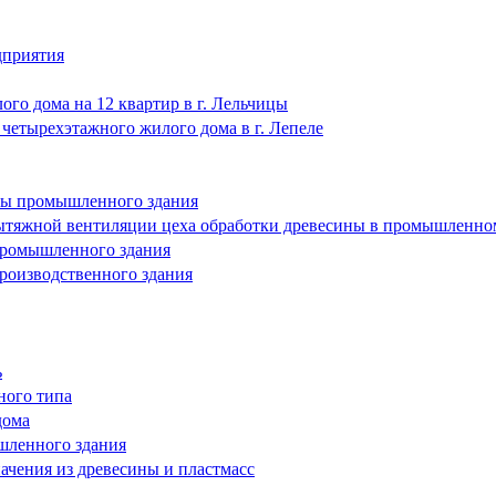
дприятия
го дома на 12 квартир в г. Лельчицы
четырехэтажного жилого дома в г. Лепеле
ны промышленного здания
ытяжной вентиляции цеха обработки древесины в промышленно
промышленного здания
роизводственного здания
ь
ного типа
дома
шленного здания
ачения из древесины и пластмасс