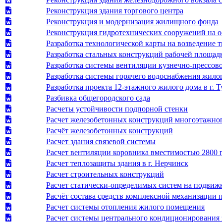
Реконструкция здания торгового центра
Реконструкция и модернизация жилищного фонда
Реконструкция гидротехнических сооружений на 
Разработка технологической карты на возведение 
Разработка стальных конструкций рабочей площад
Разработка системы вентиляции кузнечно-прессово
Разработка системы горячего водоснабжения жило
Разработка проекта 12-этажного жилого дома в г. Т
Разбивка общегородского сада
Расчеты устойчивости подпорной стенки
Расчет железобетонных конструкций многоэтажно
Расчёт железобетонных конструкций
Расчет здания связевой системы
Расчет вентиляции коровника вместимостью 2800 
Расчет теплозащиты здания в г. Нерчинск
Расчет строительных конструкций
Расчет статически-определимых систем на подви
Расчёт состава средств комплексной механизации 
Расчет системы отопления жилого помещения
Расчет системы центрального кондиционирования 