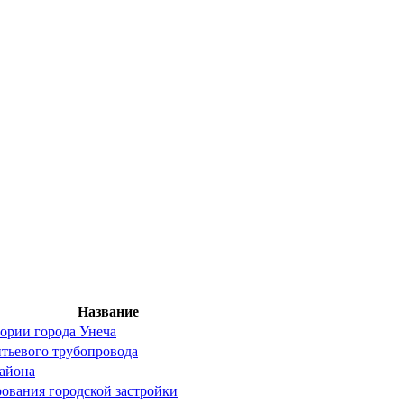
Название
тории города Унеча
тьевого трубопровода
айона
рования городской застройки