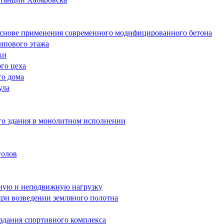
основе применения современного модифицированного бетона
типового этажа
ки
го цеха
го дома
ула
го здания в монолитном исполнении
голов
жную и неподвижную нагрузку
при возведении земляного полотна
здания спортивного комплекса