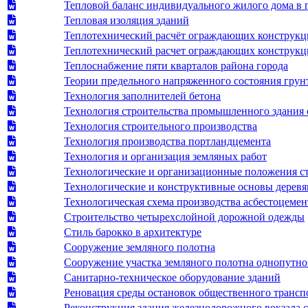
Тепловой баланс индивидуального жилого дома в г
Тепловая изоляция зданий
Теплотехнический расчёт ограждающих конструкци
Теплотехнический расчет ограждающих конструкци
Теплоснабжение пяти кварталов района города
Теории предельного напряженного состояния грун
Технология заполнителей бетона
Технология строительства промышленного здания
Технология строительного производства
Технология производства портландцемента
Технология и организация земляных работ
Технологические и организационные положения ст
Технологические и конструктивные основы деревя
Технологическая схема производства асбестоцеме
Строительство четырехслойной дорожной одежды
Стиль барокко в архитектуре
Сооружение земляного полотна
Сооружение участка земляного полотна однопутно
Санитарно-техническое оборудование зданий
Реновация среды остановок общественного трансп
Реконструкция здания железнодорожного вокзала 