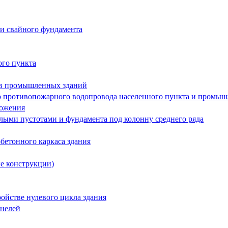
 и свайного фундамента
ого пункта
ов промышленных зданий
го противопожарного водопровода населенного пункта и промы
ложения
лыми пустотами и фундамента под колонну среднего ряда
бетонного каркаса здания
е конструкции)
ойстве нулевого цикла здания
анелей