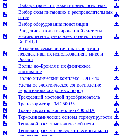
Выбор стратегий развития энергосистемы
Выбор схем питающих и распределительных
сетей
Выбор оборудования подстанции
Введение автоматизированной системы
коммерческого учета электроэнергии на
БиТЭЦ-1
Возобновляемые источники энергии и
перспективы их использования в мире и
России
Волны де–Бройля и их физическое
толкование
Водно-химический комплекс ТЭЦ-440
Удельное электрическое сопротивление
терригенных осадочных пород
Трехфазный мостовой преобразователь
Трансформатор ТМ 250035
Трансформатор мощностью 400 кВА
Термодинамические основы термоупругости
Тепловой расчет методической печи
Тепловой расчет и эксергетический анализ
парогенераторов