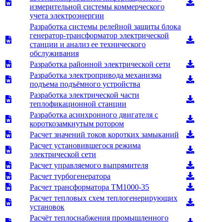
измерительной системы коммерческого
учета электроэнергии
Разработка системы релейной защиты блока
генератор-трансформатор электрической
станции и анализ ее технического
обслуживания
Разработка районной электрической сети
Разработка электропривода механизма
подъема подъёмного устройства
Разработка электрической части
теплофикационной станции
Разработка асинхронного двигателя с
короткозамкнутым ротором
Расчет значений токов коротких замыканий
Расчет установившегося режима
электрической сети
Расчет управляемого выпрямителя
Расчет турбогенератора
Расчет трансформатора ТМ1000-35
Расчет тепловых схем теплогенерирующих
установок
Расчёт теплоснабжения промышленного