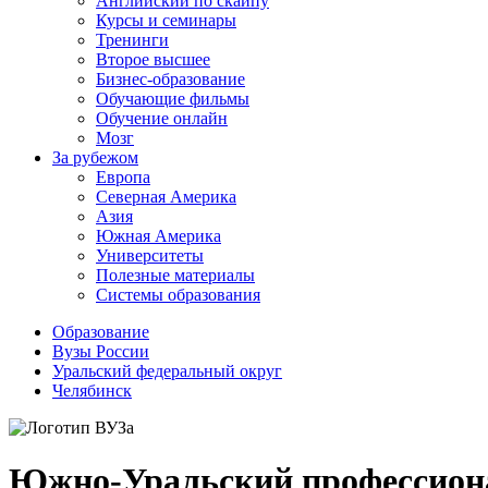
Английский по скайпу
Курсы и семинары
Тренинги
Второе высшее
Бизнес-образование
Обучающие фильмы
Обучение онлайн
Мозг
За рубежом
Европа
Северная Америка
Азия
Южная Америка
Университеты
Полезные материалы
Системы образования
Образование
Вузы России
Уральский федеральный округ
Челябинск
Южно-Уральский профессио