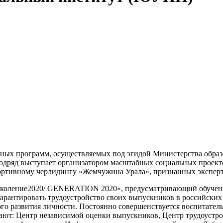
ых программ, осуществляемых под эгидой Министерства образо
подряд выступает организатором масштабных социальных проек
ртивному черлидингу «Жемчужина Урала», признанных эксперт
коление2020/ GENERATION 2020», предусматривающий обучение
 гарантировать трудоустройство своих выпускников в российск
ого развития личности. Постоянно совершенствуется воспитател
ают: Центр независимой оценки выпускников, Центр трудоустро