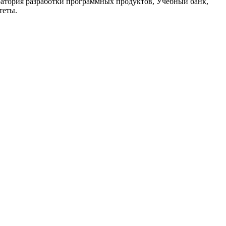
атория разработки программных продуктов, Учебный банк,
теты.