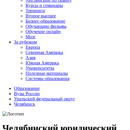
Английский по скайпу
Курсы и семинары
Тренинги
Второе высшее
Бизнес-образование
Обучающие фильмы
Обучение онлайн
Мозг
За рубежом
Европа
Северная Америка
Азия
Южная Америка
Университеты
Полезные материалы
Системы образования
Образование
Вузы России
Уральский федеральный округ
Челябинск
Челябинский юридический