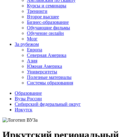
Английский по скайпу
Курсы и семинары
Тренинги
Второе высшее
Бизнес-образование
Обучающие фильмы
Обучение онлайн
Мозг
За рубежом
Европа
Северная Америка
Азия
Южная Америка
Университеты
Полезные материалы
Системы образования
Образование
Вузы России
Сибирский федеральный округ
Иркутск
Иркутский региональный