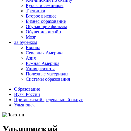
Английский по скайпу
Курсы и семинары
Тренинги
Второе высшее
Бизнес-образование
Обучающие фильмы
Обучение онлайн
Мозг
За рубежом
Европа
Северная Америка
Азия
Южная Америка
Университеты
Полезные материалы
Системы образования
Образование
Вузы России
Приволжский федеральный округ
Ульяновск
Ульяновский